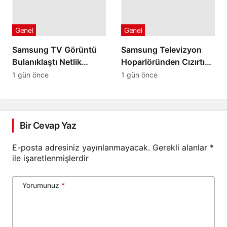
Genel
Genel
Samsung TV Görüntü
Samsung Televizyon
Bulanıklaştı Netlik
Hoparlöründen Cızırtı
Ayarları İşe Yaramıyorsa
veya Patlama Sesi
1 gün önce
1 gün önce
Geliyorsa
Bir Cevap Yaz
E-posta adresiniz yayınlanmayacak.
Gerekli alanlar
*
ile işaretlenmişlerdir
Yorumunuz
*