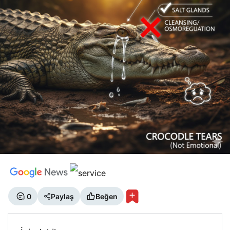
0
Paylaş
Beğen