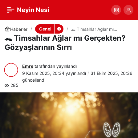
🐊 Timsahlar Ağlar mı
+
-
0
Paylaş
Neyin Nesi
Gerçekten?
Genel
Haberler
🐊 Timsahlar Ağlar mı
Gerçekten? Gözyaşlarının
🐊 Timsahlar Ağlar mı Gerçekten?
Sırrı
Gözyaşlarının Sırrı
Gözyaşlarının Sırrı
Emre
tarafından yayınlandı
9 Kasım 2025, 20:34
yayınlandı
31 Ekim 2025, 20:36
güncellendi
285