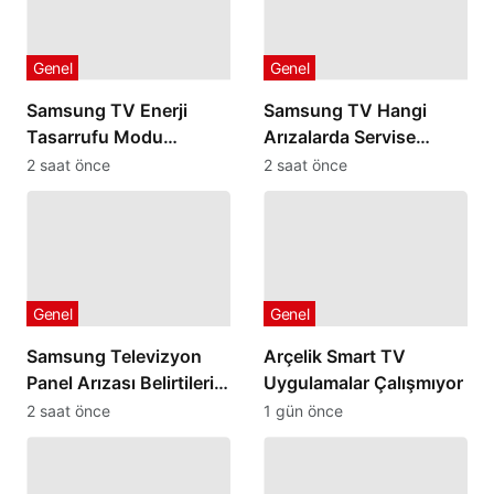
Genel
Genel
Samsung TV Enerji
Samsung TV Hangi
Tasarrufu Modu
Arızalarda Servise
Kapanmıyorsa
Gönderilmelidir
2 saat önce
2 saat önce
Genel
Genel
Samsung Televizyon
Arçelik Smart TV
Panel Arızası Belirtileri
Uygulamalar Çalışmıyor
Nelerdir
2 saat önce
1 gün önce