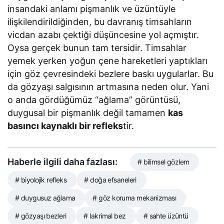
insandaki anlamı pişmanlık ve üzüntüyle
ilişkilendirildiğinden, bu davranış timsahların
vicdan azabı çektiği düşüncesine yol açmıştır.
Oysa gerçek bunun tam tersidir. Timsahlar
yemek yerken yoğun çene hareketleri yaptıkları
için göz çevresindeki bezlere baskı uygularlar. Bu
da gözyaşı salgısının artmasına neden olur. Yani
o anda gördüğümüz “ağlama” görüntüsü,
duygusal bir pişmanlık değil tamamen
kas
basıncı kaynaklı bir refleks
tir.
Haberle ilgili daha fazlası:
# bilimsel gözlem
# biyolojik refleks
# doğa efsaneleri
# duygusuz ağlama
# göz koruma mekanizması
# gözyaşı bezleri
# lakrimal bez
# sahte üzüntü