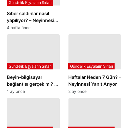
Gündelik Eşyaların Sırları
Siber saldırılar nasıl
yapılıyor? – Neyinnesi
yanıt arıyor
4 hafta önce
Gündelik Eşyaların Sırları
Gündelik Eşyaların Sırları
Beyin-bilgisayar
Haftalar Neden 7 Gün? –
bağlantısı gerçek mi? –
Neyinnesi Yanıt Arıyor
Neyinnesi sorguluyor
1 ay önce
2 ay önce