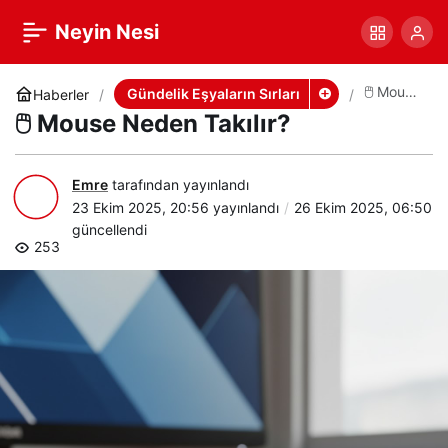
🖱️ Mouse Neden Takılır?
+
-
0
Paylaş
Neyin Nesi
🖱️ Mouse
Gündelik Eşyaların Sırları
Haberler
Neden
🖱️ Mouse Neden Takılır?
Takılır?
Emre
tarafından yayınlandı
23 Ekim 2025, 20:56
yayınlandı
26 Ekim 2025, 06:50
güncellendi
253