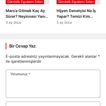
Gündelik Eşyaların Sırları
Gündelik Eşyaların Sırları
Mars’a Gitmek Kaç Ay
Hijyen Denetçisi Ne İş
Sürer? Neyinnesi Yanıt
Yapar? Temizi Kim
Arıyor
Belirler?
3 ay önce
3 ay önce
Bir Cevap Yaz
E-posta adresiniz yayınlanmayacak.
Gerekli alanlar
*
ile işaretlenmişlerdir
Yorumunuz
*