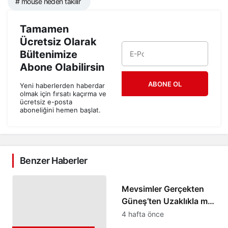
# mouse neden takılır
Tamamen
Ücretsiz Olarak
Bültenimize
Abone Olabilirsin
ABONE OL
Yeni haberlerden haberdar
olmak için fırsatı kaçırma ve
ücretsiz e-posta
aboneliğini hemen başlat.
Benzer Haberler
Gündelik Eşyaların Sırları
Mevsimler Gerçekten
Güneş’ten Uzaklıkla mı
İlgili? – Neyinnesi
4 hafta önce
Sorguluyor