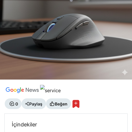
0
Paylaş
Beğen
İçindekiler