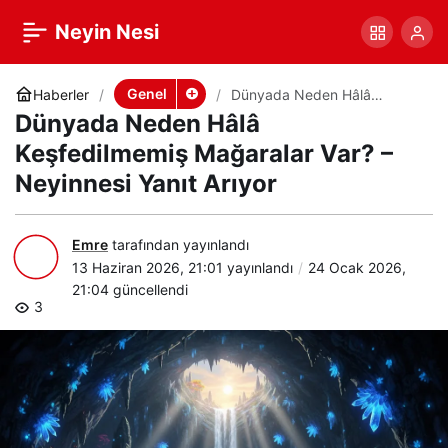
Dünyada Neden Hâlâ
+
-
0
Paylaş
Neyin Nesi
Keşfedilmemiş Mağaralar
Genel
Haberler
Dünyada Neden Hâlâ
Keşfedilmemiş Mağaralar
Dünyada Neden Hâlâ
Var? – Neyinnesi Yanıt Arıyor
Var? – Neyinnesi Yanıt
Keşfedilmemiş Mağaralar Var? –
Neyinnesi Yanıt Arıyor
Arıyor
Emre
tarafından yayınlandı
13 Haziran 2026, 21:01
yayınlandı
24 Ocak 2026,
21:04
güncellendi
3