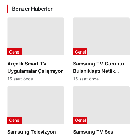
Benzer Haberler
Genel
Genel
Arçelik Smart TV
Samsung TV Görüntü
Uygulamalar Çalışmıyor
Bulanıklaştı Netlik
Ayarları İşe Yaramıyorsa
15 saat önce
15 saat önce
Genel
Genel
Samsung Televizyon
Samsung TV Ses