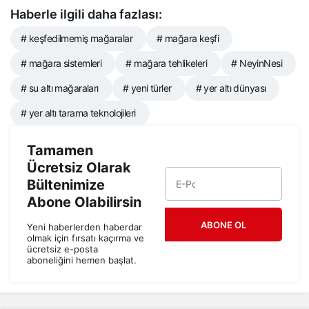
Haberle ilgili daha fazlası:
# keşfedilmemiş mağaralar
# mağara keşfi
# mağara sistemleri
# mağara tehlikeleri
# NeyinNesi
# su altı mağaraları
# yeni türler
# yer altı dünyası
# yer altı tarama teknolojileri
Tamamen
Ücretsiz Olarak
Bültenimize
Abone Olabilirsin
ABONE OL
Yeni haberlerden haberdar
olmak için fırsatı kaçırma ve
ücretsiz e-posta
aboneliğini hemen başlat.