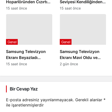
Hoparlöründen Cızırtı
Seviyesi Kendiliğinden
veya Patlama Sesi
Artıp Azalıyorsa
15 saat önce
15 saat önce
Geliyorsa
Genel
Genel
Samsung Televizyon
Samsung Televizyon
Ekranı Beyazladı
Ekranı Mavi Oldu ve
Görüntü Kaybolduysa
Düzelmiyorsa
15 saat önce
2 gün önce
Bir Cevap Yaz
E-posta adresiniz yayınlanmayacak.
Gerekli alanlar
*
ile işaretlenmişlerdir