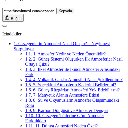
Kopyala
Beğen
İçindekiler
1.
Gezegenlerin Atmosferi Nasıl Oluştu? – Neyinnesi
Sorguluyor
1.1.
1. Atmosfer Nedir ve Neden Önemlidir?
1.2.
2. Güneş Sistemi Oluşurken İlk Atmosferler Nasıl
Ortaya Çıktı?
1.3.
3. İlkel Atmosfer ile İkincil Atmosfer Arasındaki
Fark
1.4.
4. Volkanik Gazlar Atmosferi Nasıl Şekillendirdi?
1.5.
5. Yerçekimi Atmosferin Kaderini Belirler mi?
1.6.
6. Güneş Rüzgârları Atmosferi Yok Edebilir mi?
1.7.
7. Manyetik Alanın Atmosfere Etkisi
1.8.
8. Su ve Okyanusların Atmosfer Oluşumundaki
Rolü
1.9.
9. Karbon Döngüsü ve Atmosfer Dengesi
1.10.
10. Gezegen Türlerine Göre Atmosfer
Farklılıkları
1.11.
11. Dünya Atmosferi Neden Özel?