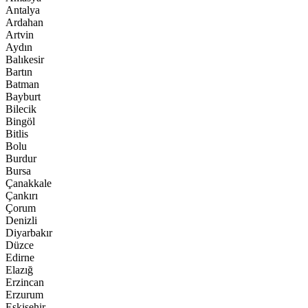
Antalya
Ardahan
Artvin
Aydın
Balıkesir
Bartın
Batman
Bayburt
Bilecik
Bingöl
Bitlis
Bolu
Burdur
Bursa
Çanakkale
Çankırı
Çorum
Denizli
Diyarbakır
Düzce
Edirne
Elazığ
Erzincan
Erzurum
Eskişehir