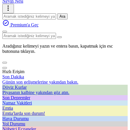
Neyin Nesi
Ara
Premium'a Geç
Aradığınız kelimeyi yazın ve entera basın, kapatmak için esc
butonuna tıklayın.
Hızlı Erişim
Son Dakika
Günün son gelişmelerine yakından bakın.
Döviz Kurlar
Piyasanın kalbine yakından göz atın.
Son Depremler
Namaz Vakitleri
Emtia
Emtia'larda son durum!
Hava Durumu
Yol Durumu
Nöbetçi Eczaneler