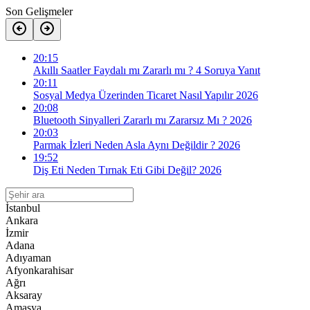
Son Gelişmeler
20:15
Akıllı Saatler Faydalı mı Zararlı mı ? 4 Soruya Yanıt
20:11
Sosyal Medya Üzerinden Ticaret Nasıl Yapılır 2026
20:08
Bluetooth Sinyalleri Zararlı mı Zararsız Mı ? 2026
20:03
Parmak İzleri Neden Asla Aynı Değildir ? 2026
19:52
Diş Eti Neden Tırnak Eti Gibi Değil? 2026
İstanbul
Ankara
İzmir
Adana
Adıyaman
Afyonkarahisar
Ağrı
Aksaray
Amasya