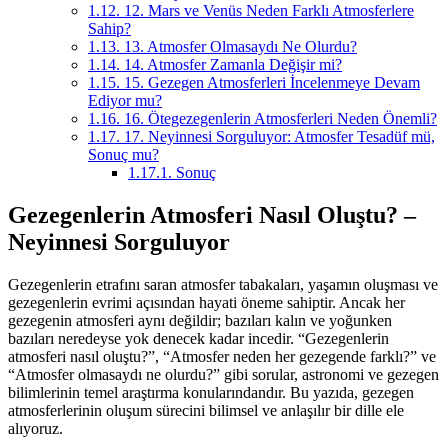
1.12.
12. Mars ve Venüs Neden Farklı Atmosferlere
Sahip?
1.13.
13. Atmosfer Olmasaydı Ne Olurdu?
1.14.
14. Atmosfer Zamanla Değişir mi?
1.15.
15. Gezegen Atmosferleri İncelenmeye Devam
Ediyor mu?
1.16.
16. Ötegezegenlerin Atmosferleri Neden Önemli?
1.17.
17. Neyinnesi Sorguluyor: Atmosfer Tesadüf mü,
Sonuç mu?
1.17.1.
Sonuç
Gezegenlerin Atmosferi Nasıl Oluştu? –
Neyinnesi Sorguluyor
Gezegenlerin etrafını saran atmosfer tabakaları, yaşamın oluşması ve
gezegenlerin evrimi açısından hayati öneme sahiptir. Ancak her
gezegenin atmosferi aynı değildir; bazıları kalın ve yoğunken
bazıları neredeyse yok denecek kadar incedir. “Gezegenlerin
atmosferi nasıl oluştu?”, “Atmosfer neden her gezegende farklı?” ve
“Atmosfer olmasaydı ne olurdu?” gibi sorular, astronomi ve gezegen
bilimlerinin temel araştırma konularındandır. Bu yazıda, gezegen
atmosferlerinin oluşum sürecini bilimsel ve anlaşılır bir dille ele
alıyoruz.