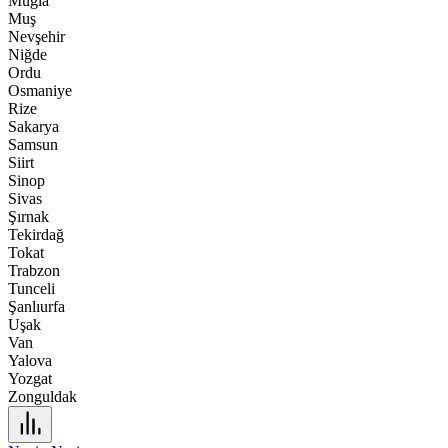
Muğla
Muş
Nevşehir
Niğde
Ordu
Osmaniye
Rize
Sakarya
Samsun
Siirt
Sinop
Sivas
Şırnak
Tekirdağ
Tokat
Trabzon
Tunceli
Şanlıurfa
Uşak
Van
Yalova
Yozgat
Zonguldak