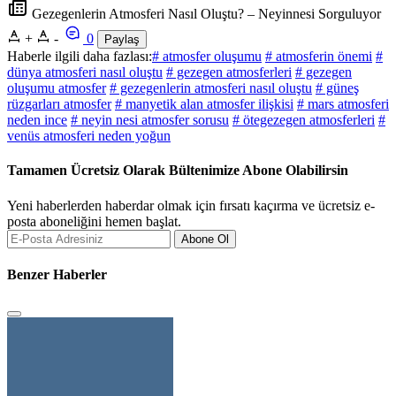
Gezegenlerin Atmosferi Nasıl Oluştu? – Neyinnesi Sorguluyor
+
-
0
Paylaş
Haberle ilgili daha fazlası:
# atmosfer oluşumu
# atmosferin önemi
#
dünya atmosferi nasıl oluştu
# gezegen atmosferleri
# gezegen
oluşumu atmosfer
# gezegenlerin atmosferi nasıl oluştu
# güneş
rüzgarları atmosfer
# manyetik alan atmosfer ilişkisi
# mars atmosferi
neden ince
# neyin nesi atmosfer sorusu
# ötegezegen atmosferleri
#
venüs atmosferi neden yoğun
Tamamen Ücretsiz Olarak Bültenimize Abone Olabilirsin
Yeni haberlerden haberdar olmak için fırsatı kaçırma ve ücretsiz e-
posta aboneliğini hemen başlat.
Abone Ol
Benzer Haberler