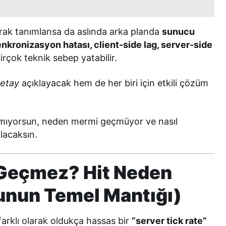
rak tanımlansa da aslında arka planda
sunucu
nkronizasyon hatası, client-side lag, server-side
irçok teknik sebep yatabilir.
detay
açıklayacak hem de her biri için etkili çözüm
almıyorsun, neden mermi geçmüyor ve nasıl
lacaksın.
 Geçmez? Hit Neden
unun Temel Mantığı)
farklı olarak oldukça hassas bir
“server tick rate”