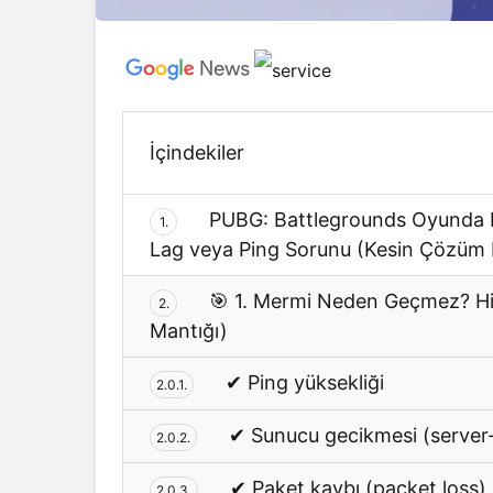
İçindekiler
PUBG: Battlegrounds Oyunda M
1.
Lag veya Ping Sorunu (Kesin Çözüm 
🎯 1. Mermi Neden Geçmez? Hi
2.
Mantığı)
✔ Ping yüksekliği
2.0.1.
✔ Sunucu gecikmesi (server-
2.0.2.
✔ Paket kaybı (packet loss)
2.0.3.