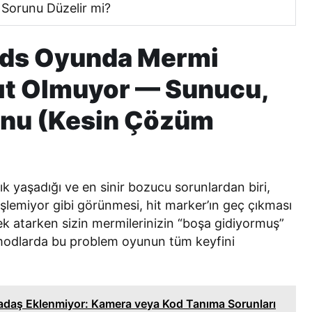
 Sorunu Düzelir mi?
nds Oyunda Mermi
yıt Olmuyor — Sunucu,
unu (Kesin Çözüm
k yaşadığı ve en sinir bozucu sorunlardan biri,
şlemiyor gibi görünmesi, hit marker’ın geç çıkması
ek atarken sizin mermilerinizin “boşa gidiyormuş”
çi modlarda bu problem oyunun tüm keyfini
adaş Eklenmiyor: Kamera veya Kod Tanıma Sorunları