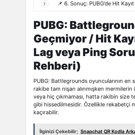
📌 6. Sonuç: PUBG’de Hit Kayıt
7.
PUBG: Battlegrou
Geçmiyor / Hit Ka
Lag veya Ping Sor
Rehberi)
PUBG: Battlegrounds oyuncularının en sı
rakibe tam nişan alınmışken mermilerin i
veya hiç çıkmaması, hatta rakibin size t
gibi hissedilmesidir. Özellikle rekabet
kaçırabilir.
İlginizi Çekebilir;
Snapchat QR Kodla Ark