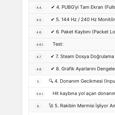
✔ 4. PUBG’yi Tam Ekran (Ful
4.4.
✔ 5. 144 Hz / 240 Hz Monitör
4.5.
✔ 6. Paket Kaybını (Packet Lo
4.6.
Test:
4.6.1.
✔ 7. Steam Dosya Doğrulama
4.7.
✔ 8. Grafik Ayarlarını Dengele
4.8.
🔍 4. Donanım Gecikmesi (Input 
5.
Hit kaybına yol açan donanım
5.0.1.
🚀 5. Rakibin Mermisi İşliyor 
6.