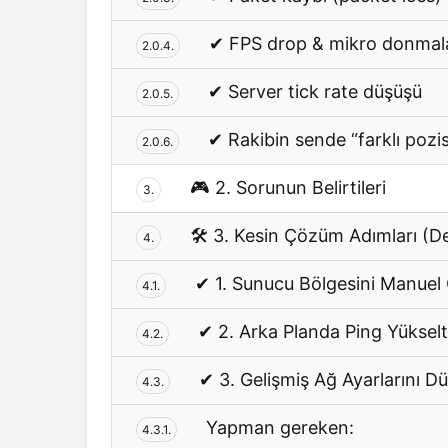
✔ FPS drop & mikro donmal
2.0.4.
✔ Server tick rate düşüşü
2.0.5.
✔ Rakibin sende “farklı poz
2.0.6.
🎮 2. Sorunun Belirtileri
3.
🛠️ 3. Kesin Çözüm Adımları (Det
4.
✔ 1. Sunucu Bölgesini Manuel 
4.1.
✔ 2. Arka Planda Ping Yüksel
4.2.
✔ 3. Gelişmiş Ağ Ayarlarını 
4.3.
Yapman gereken:
4.3.1.