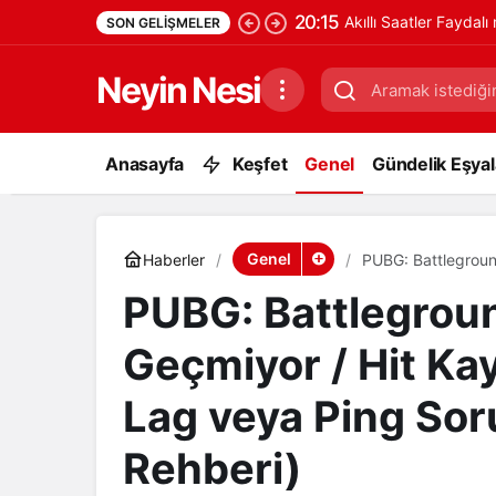
20:15
Akıllı Saatler Faydalı
SON GELIŞMELER
Neyin Nesi
Anasayfa
Keşfet
Genel
Gündelik Eşyala
Genel
Haberler
PUBG: Battlegrou
veya Ping Sorunu 
PUBG: Battlegro
Geçmiyor / Hit Ka
Lag veya Ping So
Rehberi)