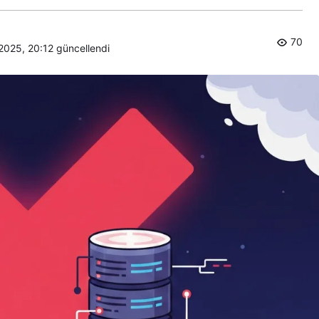
70
 2025, 20:12
güncellendi