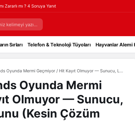
 mı Zararlı mı ? 4 Soruya Yanıt
rın Sırları
Telefon & Teknoloji Tüyoları
Hayvanlar Alemi 
nds Oyunda Mermi Geçmiyor / Hit Kayıt Olmuyor — Sunucu, Lag
(Kesin Çözüm Rehberi)
unds Oyunda Mermi
yıt Olmuyor — Sunucu,
runu (Kesin Çözüm