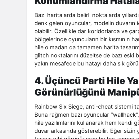
Konumlandırma Hatala
Bazı haritalarda belirli noktalarda yıllard
denk gelen oyuncular, modelin duvarın 
olabilir. Özellikle dar koridorlarda ve 
bölgelerinde oyuncuların bir kısmının h
hile olmadan da tamamen harita tasarımı
glitch noktalarını düzeltse de bazı eski 
yakın mesafede bu hatayı daha sık görü
4. Üçüncü Parti Hile Y
Görünürlüğünü Manipü
Rainbow Six Siege, anti-cheat sistemi ta
Buna rağmen bazı oyuncular “wallhack”,
hile yazılımlarını kullanarak hem kendi 
duvar arkasında gösterebilir. Eğer sizin
taşmış gibi görünüyorsa bu her zaman gr