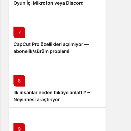
Oyun İçi Mikrofon veya Discord
Bağlantı Sorunu
7
CapCut Pro özellikleri açılmıyor —
abonelik/sürüm problemi
8
İlk insanlar neden hikâye anlattı? –
Neyinnesi araştırıyor
9