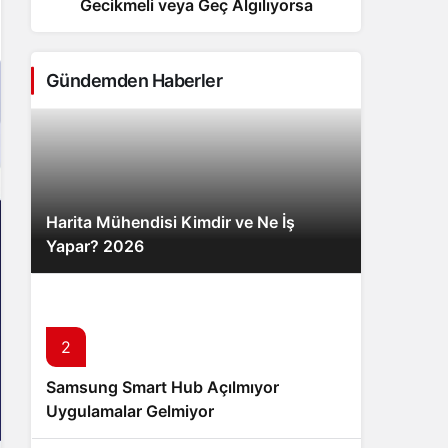
Gecikmeli veya Geç Algılıyorsa
Sistem Modu
Sistem modunu seçin.
Gündemden Haberler
Harita Mühendisi Kimdir ve Ne İş
Yapar? 2026
2
3
Samsung Smart Hub Açılmıyor
Mevsimler Gerçekten Güneş’ten
Uygulamalar Gelmiyor
Uzaklıkla mı İlgili? – Neyinnesi
Sorguluyor