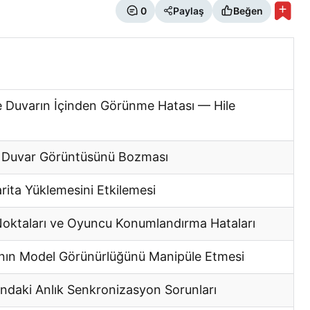
0
Paylaş
Beğen
 Duvarın İçinden Görünme Hatası — Hile
ın Duvar Görüntüsünü Bozması
ita Yüklemesini Etkilemesi
h Noktaları ve Oyuncu Konumlandırma Hataları
rının Model Görünürlüğünü Manipüle Etmesi
ındaki Anlık Senkronizasyon Sorunları