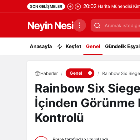
20:02
Harita Mühendisi Ki
SON GELIŞMELER
Neyin Nesi
Anasayfa
Keşfet
Genel
Gündelik Eşyala
Genel
Haberler
Rainbow Six Siege
Kontrolü
Rainbow Six Siege
İçinden Görünme H
Kontrolü
Emre
tarafından yayınlandı