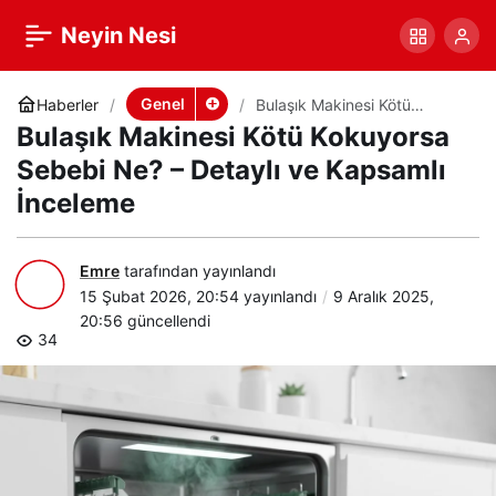
Bulaşık Makinesi Kötü
+
-
0
Paylaş
Neyin Nesi
Kokuyorsa Sebebi Ne? –
Genel
Haberler
Bulaşık Makinesi Kötü
Kokuyorsa Sebebi Ne? –
Bulaşık Makinesi Kötü Kokuyorsa
Detaylı ve Kapsamlı İnceleme
Detaylı ve Kapsamlı
Sebebi Ne? – Detaylı ve Kapsamlı
İnceleme
İnceleme
Emre
tarafından yayınlandı
15 Şubat 2026, 20:54
yayınlandı
9 Aralık 2025,
20:56
güncellendi
34