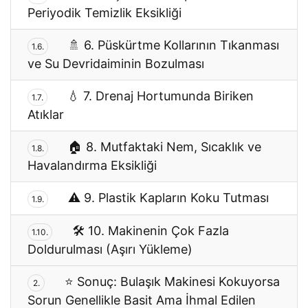
Periyodik Temizlik Eksikliği
🚿 6. Püskürtme Kollarının Tıkanması
1.6.
ve Su Devridaiminin Bozulması
💧 7. Drenaj Hortumunda Biriken
1.7.
Atıklar
🏠 8. Mutfaktaki Nem, Sıcaklık ve
1.8.
Havalandırma Eksikliği
⚠️ 9. Plastik Kapların Koku Tutması
1.9.
🛠 10. Makinenin Çok Fazla
1.10.
Doldurulması (Aşırı Yükleme)
⭐ Sonuç: Bulaşık Makinesi Kokuyorsa
2.
Sorun Genellikle Basit Ama İhmal Edilen