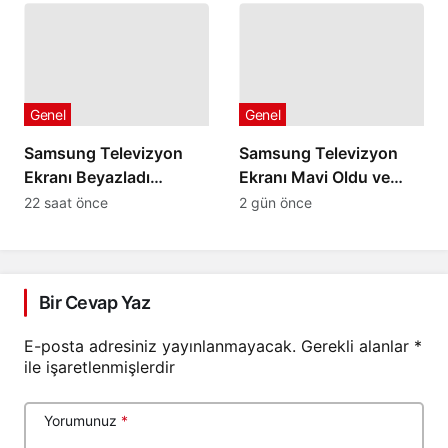
Geliyorsa
Genel
Genel
Samsung Televizyon
Samsung Televizyon
Ekranı Beyazladı
Ekranı Mavi Oldu ve
Görüntü Kaybolduysa
Düzelmiyorsa
22 saat önce
2 gün önce
Bir Cevap Yaz
E-posta adresiniz yayınlanmayacak.
Gerekli alanlar
*
ile işaretlenmişlerdir
Yorumunuz
*