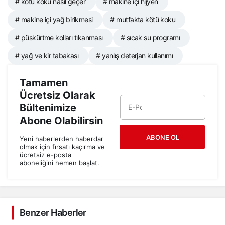
# kötü koku nasıl geçer
# makine içi hijyen
# makine içi yağ birikmesi
# mutfakta kötü koku
# püskürtme kolları tıkanması
# sıcak su programı
# yağ ve kir tabakası
# yanlış deterjan kullanımı
Tamamen
Ücretsiz Olarak
Bültenimize
Abone Olabilirsin
ABONE OL
Yeni haberlerden haberdar
olmak için fırsatı kaçırma ve
ücretsiz e-posta
aboneliğini hemen başlat.
Benzer Haberler