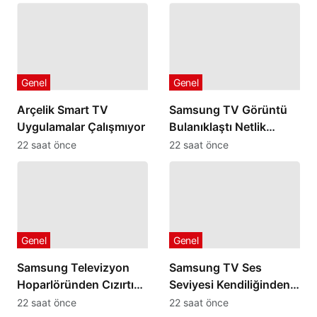
Genel
Genel
Arçelik Smart TV
Samsung TV Görüntü
Uygulamalar Çalışmıyor
Bulanıklaştı Netlik
Ayarları İşe Yaramıyorsa
22 saat önce
22 saat önce
Genel
Genel
Samsung Televizyon
Samsung TV Ses
Hoparlöründen Cızırtı
Seviyesi Kendiliğinden
veya Patlama Sesi
Artıp Azalıyorsa
22 saat önce
22 saat önce