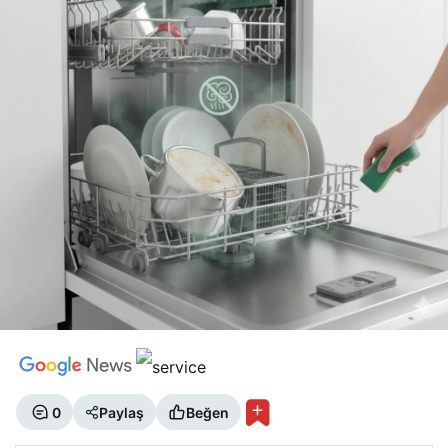
0
Paylaş
Beğen