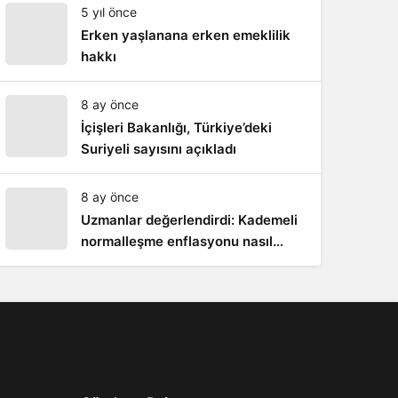
5 yıl önce
Sistem Modu
Erken yaşlanana erken emeklilik
Sistem modunu seçin.
hakkı
8 ay önce
İçişleri Bakanlığı, Türkiye’deki
Suriyeli sayısını açıkladı
8 ay önce
Uzmanlar değerlendirdi: Kademeli
normalleşme enflasyonu nasıl
etkiler?