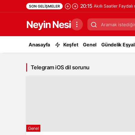
20:15
Akıllı Saatler Faydalı
SON GELIŞMELER
Neyin Nesi
Anasayfa
Keşfet
Genel
Gündelik Eşyala
Telegram iOS dil sorunu
Genel