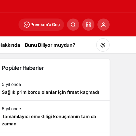
Premium'a Geç
Hakkında
Bunu Biliyor muydun?
Popüler Haberler
5 yıl önce
Sağlık prim borcu olanlar için fırsat kaçmadı
Gündüz Modu
Gündüz modunu seçin.
5 yıl önce
Tamamlayıcı emekliliği konuşmanın tam da
Gece Modu
Gece modunu seçin.
zamanı