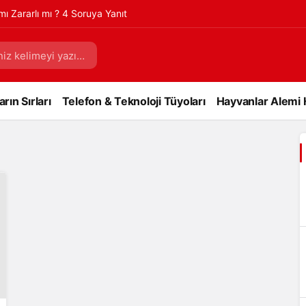
 mı Zararlı mı ? 4 Soruya Yanıt
rın Sırları
Telefon & Teknoloji Tüyoları
Hayvanlar Alemi 