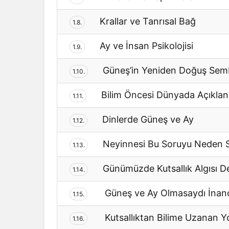
Krallar ve Tanrısal Bağ
1.8.
Ay ve İnsan Psikolojisi
1.9.
Güneş’in Yeniden Doğuş Sem
1.10.
Bilim Öncesi Dünyada Açıkl
1.11.
Dinlerde Güneş ve Ay
1.12.
Neyinnesi Bu Soruyu Neden 
1.13.
Günümüzde Kutsallık Algısı De
1.14.
Güneş ve Ay Olmasaydı İnançla
1.15.
Kutsallıktan Bilime Uzanan Y
1.16.