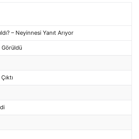
dı? – Neyinnesi Yanıt Arıyor
 Görüldü
Çıktı
di