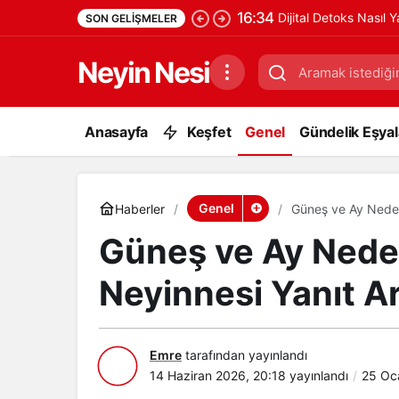
16:34
Dijital Detoks Nasıl 
SON GELIŞMELER
Neyin Nesi
Anasayfa
Keşfet
Genel
Gündelik Eşyala
Genel
Haberler
Güneş ve Ay Neden 
Güneş ve Ay Neden
Neyinnesi Yanıt Ar
Emre
tarafından yayınlandı
14 Haziran 2026, 20:18
yayınlandı
25 Oc