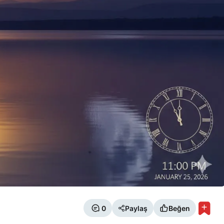
0
Paylaş
Beğen