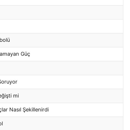
bolü
anamayan Güç
Soruyor
ğişti mi
r Nasıl Şekillenirdi
ol