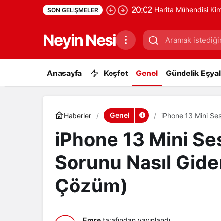
20:02
Harita Mühendisi Ki
SON GELIŞMELER
Neyin Nesi
Anasayfa
Keşfet
Genel
Gündelik Eşyala
Genel
Haberler
iPhone 13 Mini Ses
iPhone 13 Mini Ses
Sorunu Nasıl Gider
Çözüm)
Emre
tarafından yayınlandı