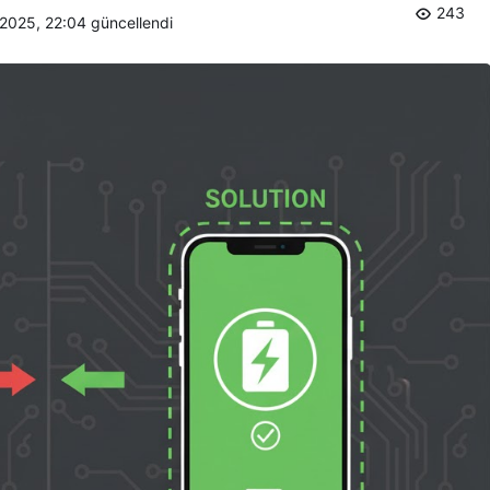
243
 2025, 22:04
güncellendi