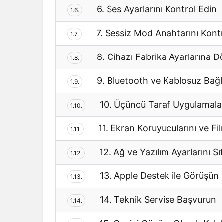
6. Ses Ayarlarını Kontrol Edin
1.6.
7. Sessiz Mod Anahtarını Kont
1.7.
8. Cihazı Fabrika Ayarlarına 
1.8.
9. Bluetooth ve Kablosuz Bağla
1.9.
10. Üçüncü Taraf Uygulamalar
1.10.
11. Ekran Koruyucularını ve Fil
1.11.
12. Ağ ve Yazılım Ayarlarını Sıf
1.12.
13. Apple Destek ile Görüşün
1.13.
14. Teknik Servise Başvurun
1.14.