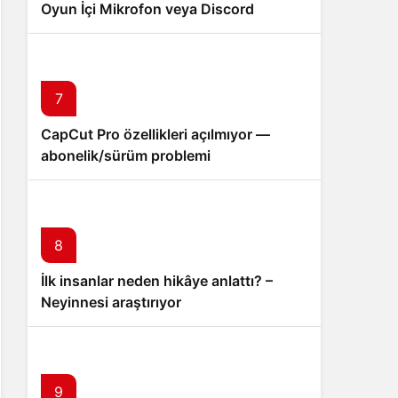
Oyun İçi Mikrofon veya Discord
Bağlantı Sorunu
7
CapCut Pro özellikleri açılmıyor —
abonelik/sürüm problemi
8
İlk insanlar neden hikâye anlattı? –
Neyinnesi araştırıyor
9