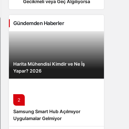
Gecikmeli veya Geç Algılıyorsa
Sistem Modu
Sistem modunu seçin.
Gündemden Haberler
Harita Mühendisi Kimdir ve Ne İş
Yapar? 2026
2
3
Samsung Smart Hub Açılmıyor
Mevsimler Gerçekten Güneş’ten
Uygulamalar Gelmiyor
Uzaklıkla mı İlgili? – Neyinnesi
Sorguluyor