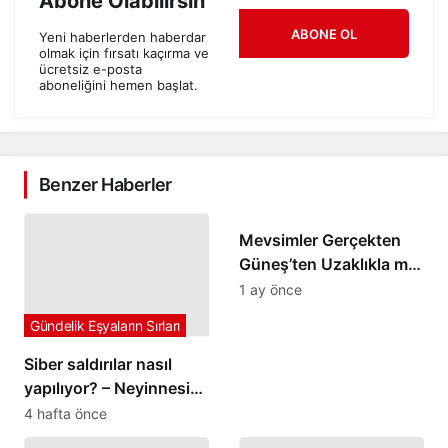
Abone Olabilirsin
ABONE OL
Yeni haberlerden haberdar
olmak için fırsatı kaçırma ve
ücretsiz e-posta
aboneliğini hemen başlat.
Benzer Haberler
Gündelik Eşyaların Sırları
Mevsimler Gerçekten
Güneş’ten Uzaklıkla mı
İlgili? – Neyinnesi
1 ay önce
Sorguluyor
Gündelik Eşyaların Sırları
Siber saldırılar nasıl
yapılıyor? – Neyinnesi
yanıt arıyor
4 hafta önce