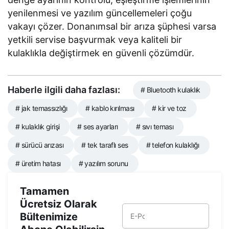
yenilenmesi ve yazılım güncellemeleri çoğu
vakayı çözer. Donanımsal bir arıza şüphesi varsa
yetkili servise başvurmak veya kaliteli bir
kulaklıkla değiştirmek en güvenli çözümdür.
Haberle ilgili daha fazlası:
# Bluetooth kulaklık
# jak temassızlığı
# kablo kırılması
# kir ve toz
# kulaklık girişi
# ses ayarları
# sıvı teması
# sürücü arızası
# tek taraflı ses
# telefon kulaklığı
# üretim hatası
# yazılım sorunu
Tamamen
Ücretsiz Olarak
Bültenimize