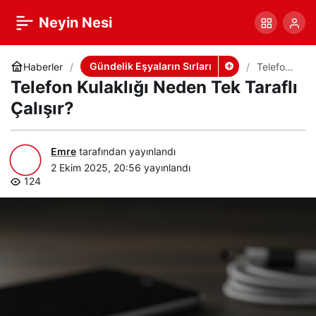
Telefon Kulaklığı Neden
+
-
0
Paylaş
Neyin Nesi
Tek Taraflı Çalışır?
Gündelik Eşyaların Sırları
Haberler
Telefon
Kulaklığı
Telefon Kulaklığı Neden Tek Taraflı
Neden
Tek
Çalışır?
Taraflı
Çalışır?
Emre
tarafından yayınlandı
2 Ekim 2025, 20:56
yayınlandı
124