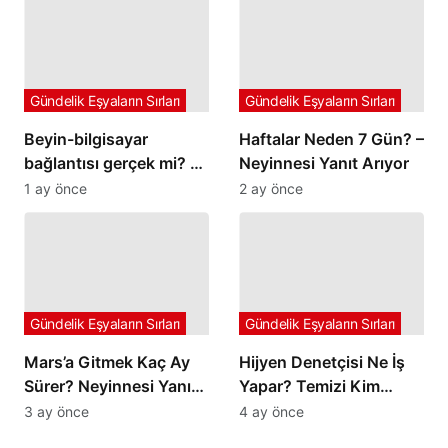
Gündelik Eşyaların Sırları
Gündelik Eşyaların Sırları
Beyin-bilgisayar
Haftalar Neden 7 Gün? –
bağlantısı gerçek mi? –
Neyinnesi Yanıt Arıyor
Neyinnesi sorguluyor
1 ay önce
2 ay önce
Gündelik Eşyaların Sırları
Gündelik Eşyaların Sırları
Mars’a Gitmek Kaç Ay
Hijyen Denetçisi Ne İş
Sürer? Neyinnesi Yanıt
Yapar? Temizi Kim
Arıyor
Belirler?
3 ay önce
4 ay önce