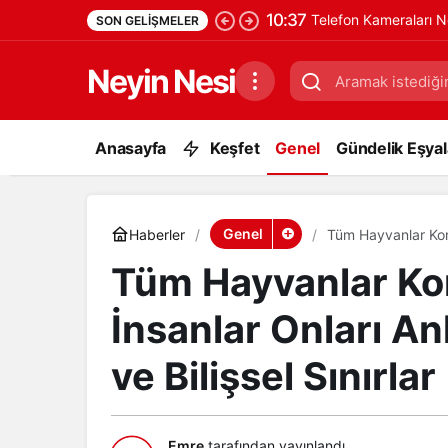
10:37
Telefon Kameraları N
SON GELIŞMELER
Neyin Nesi
Anasayfa
Keşfet
Genel
Gündelik Eşyala
Genel
Haberler
Tüm Hayvanlar Konu
Bilişsel Sınırlar
Tüm Hayvanlar K
İnsanlar Onları Anl
ve Bilişsel Sınırlar
Emre
tarafından yayınlandı