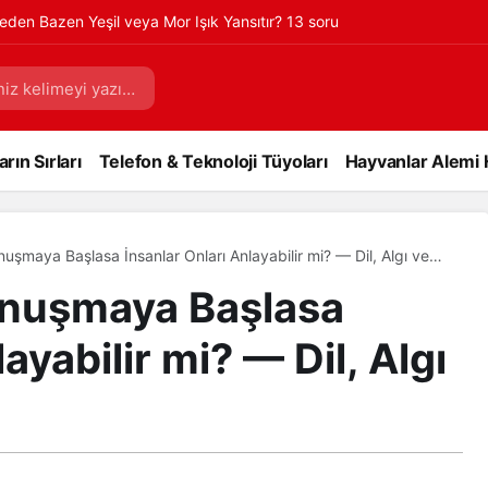
eden Bazen Yeşil veya Mor Işık Yansıtır? 13 soru
rın Sırları
Telefon & Teknoloji Tüyoları
Hayvanlar Alemi 
şmaya Başlasa İnsanlar Onları Anlayabilir mi? — Dil, Algı ve
onuşmaya Başlasa
ayabilir mi? — Dil, Algı