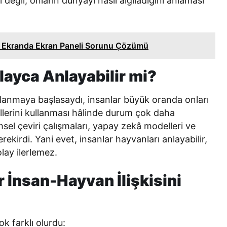
 değil, onların dünyayı nasıl algıladığını anlaması
gi Ekranda Ekran Paneli Sorunu Çözümü
layca Anlayabilir mi?
llanmaya başlasaydı, insanlar büyük oranda onları
illerini kullanması hâlinde durum çok daha
msel çeviri çalışmaları, yapay zekâ modelleri ve
gerekirdi. Yani evet, insanlar hayvanları anlayabilir,
ay ilerlemez.
 İnsan-Hayvan İlişkisini
k farklı olurdu: