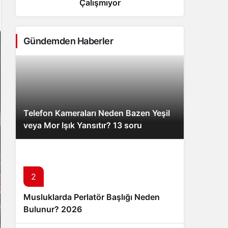
Çalışmıyor
Net
Sistem Modu
Sistem modunu seçin.
Gündemden Haberler
Telefon Kameraları Neden Bazen Yeşil
veya Mor Işık Yansıtır? 13 soru
2
Musluklarda Perlatör Başlığı Neden
Bulunur? 2026