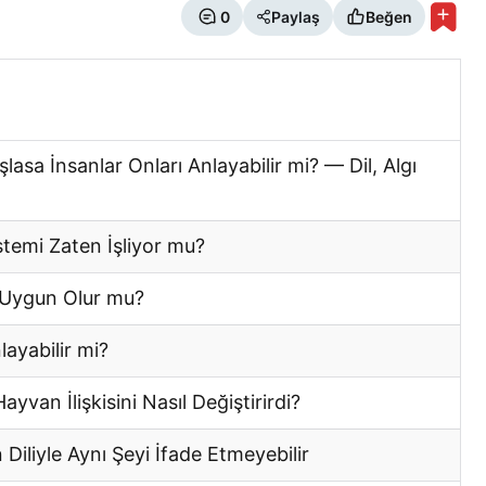
0
Paylaş
Beğen
a İnsanlar Onları Anlayabilir mi? — Dil, Algı
stemi Zaten İşliyor mu?
a Uygun Olur mu?
ayabilir mi?
van İlişkisini Nasıl Değiştirirdi?
iliyle Aynı Şeyi İfade Etmeyebilir