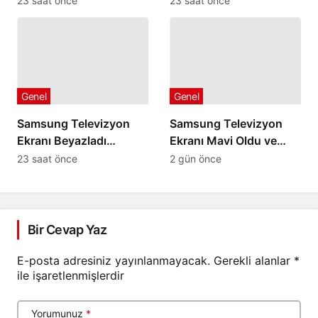
23 saat önce
23 saat önce
Geliyorsa
Genel
Genel
Samsung Televizyon
Samsung Televizyon
Ekranı Beyazladı
Ekranı Mavi Oldu ve
Görüntü Kaybolduysa
Düzelmiyorsa
23 saat önce
2 gün önce
Bir Cevap Yaz
E-posta adresiniz yayınlanmayacak.
Gerekli alanlar
*
ile işaretlenmişlerdir
Yorumunuz
*