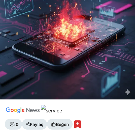
0
Paylaş
Beğen