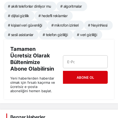
# akıllı telefonlar dinliyor mu
# algoritmalar
# dijital gizlilik
# hedefli reklamlar
# kişisel veri güvenliği
# mikrofon izinleri
# NeyinNesi
# sesli asistanlar
# telefon gizliliği
# veri gizliliği
Tamamen
Ücretsiz Olarak
Bültenimize
Abone Olabilirsin
ABONE OL
Yeni haberlerden haberdar
olmak için fırsatı kaçırma ve
ücretsiz e-posta
aboneliğini hemen başlat.
Benzer Haberler