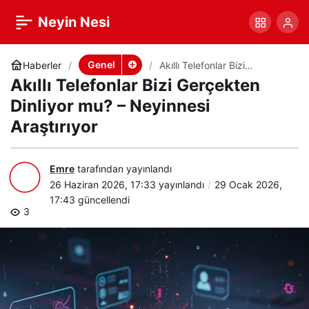
Akıllı Telefonlar Bizi
+
-
0
Paylaş
Neyin Nesi
Gerçekten Dinliyor mu? –
Genel
Haberler
Akıllı Telefonlar Bizi
Gerçekten Dinliyor mu? –
Akıllı Telefonlar Bizi Gerçekten
Neyinnesi Araştırıyor
Neyinnesi Araştırıyor
Dinliyor mu? – Neyinnesi
Araştırıyor
Emre
tarafından yayınlandı
26 Haziran 2026, 17:33
yayınlandı
29 Ocak 2026,
17:43
güncellendi
3