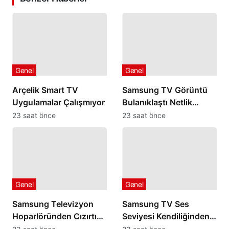
Genel
Genel
Arçelik Smart TV
Samsung TV Görüntü
Uygulamalar Çalışmıyor
Bulanıklaştı Netlik
Ayarları İşe Yaramıyorsa
23 saat önce
23 saat önce
Genel
Genel
Samsung Televizyon
Samsung TV Ses
Hoparlöründen Cızırtı
Seviyesi Kendiliğinden
veya Patlama Sesi
Artıp Azalıyorsa