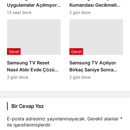
Uygulamalar Açılmıyor
Kumandası Gecikmeli
Hata Veriyorsa
veya Geç Algılıyorsa
13 saat önce
2 gün önce
Genel
Genel
Samsung TV Reset
Samsung TV Açılıyor
Nasıl Atılır Evde Çözüm
Birkaç Saniye Sonra
Yolları
Kapanıyorsa
2 gün önce
2 gün önce
Bir Cevap Yaz
E-posta adresiniz yayınlanmayacak.
Gerekli alanlar
*
ile işaretlenmişlerdir