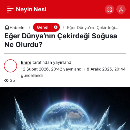
Eğer Dünya’nın Çekirdeği
+
-
0
Paylaş
Neyin Nesi
Soğusa Ne Olurdu?
Genel
Haberler
Eğer Dünya’nın Çekirdeği
Soğusa Ne Olurdu?
Eğer Dünya’nın Çekirdeği Soğusa
Ne Olurdu?
Emre
tarafından yayınlandı
12 Şubat 2026, 20:42
yayınlandı
8 Aralık 2025, 20:44
güncellendi
35