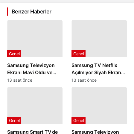
Benzer Haberler
Genel
Genel
Samsung Televizyon
Samsung TV Netflix
Ekranı Mavi Oldu ve
Açılmıyor Siyah Ekranda
Düzelmiyorsa
Kalıyorsa
13 saat önce
13 saat önce
Genel
Genel
Samsung Smart TV’de
Samsung Televizyon