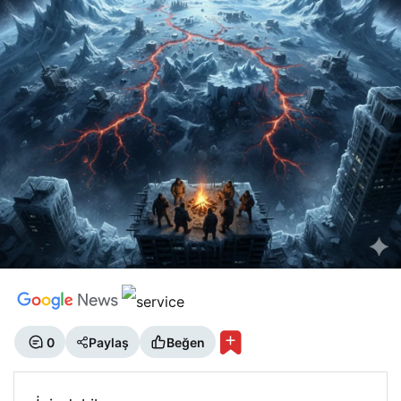
0
Paylaş
Beğen