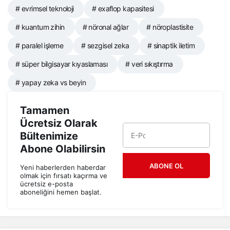
# evrimsel teknoloji
# exaflop kapasitesi
# kuantum zihin
# nöronal ağlar
# nöroplastisite
# paralel işleme
# sezgisel zeka
# sinaptik iletim
# süper bilgisayar kıyaslaması
# veri sıkıştırma
# yapay zeka vs beyin
Tamamen
Ücretsiz Olarak
Bültenimize
Abone Olabilirsin
ABONE OL
Yeni haberlerden haberdar
olmak için fırsatı kaçırma ve
ücretsiz e-posta
aboneliğini hemen başlat.