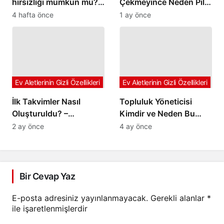
hırsızlığı mümkün mü? –
Çekmeyince Neden Pil
Neyinnesi sorguluyor
Daha Çabuk Biter? –
4 hafta önce
1 ay önce
Neyinnesi Sorguluyor
Ev Aletlerinin Gizli Özellikleri
Ev Aletlerinin Gizli Özellikleri
İlk Takvimler Nasıl
Topluluk Yöneticisi
Oluşturuldu? –
Kimdir ve Neden Bu
Neyinnesi Araştırıyor
Kadar Kritik Bir Rol
2 ay önce
4 ay önce
Üstlenir?
Bir Cevap Yaz
E-posta adresiniz yayınlanmayacak.
Gerekli alanlar
*
ile işaretlenmişlerdir