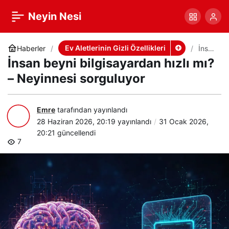
İnsan beyni
+
-
0
Paylaş
Neyin Nesi
bilgisayardan hızlı mı? –
Ev Aletlerinin Gizli Özellikleri
Haberler
İnsan
beyn
İnsan beyni bilgisayardan hızlı mı?
i
Neyinnesi sorguluyor
bilgis
– Neyinnesi sorguluyor
ayar
dan
hızlı
mı? –
Emre
tarafından yayınlandı
Neyi
28 Haziran 2026, 20:19
yayınlandı
31 Ocak 2026,
nnesi
20:21
güncellendi
sorg
7
uluyo
r