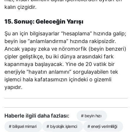
kalın çizgidir.
15. Sonuç: Geleceğin Yarışı
Şu an için bilgisayarlar “hesaplama” hızında galip;
beyin ise “anlamlandırma” hızında rakipsizdir.
Ancak yapay zeka ve nöromorfik (beyin benzeri)
çipler geliştikçe, bu iki dünya arasındaki fark
kapanmaya başlayacak. Yine de 20 vatlık bir
enerjiyle “hayatın anlamını” sorgulayabilen tek
işlemci hala kafatasımızın içindeki o gizemli
yapıdır.
Haberle ilgili daha fazlası:
# beyin hızı
# bilişsel mimari
# biyolojik işlemci
# enerji verimliliği