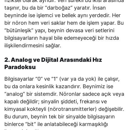
fiziksel olarak ayrıdır. Veri sürekli bu ikisi arasında
taşınır, bu da bir “darboğaz” yaratır. İnsan
beyninde ise işlemci ve bellek aynı yerdedir. Her
bir nöron hem veri saklar hem de işlem yapar. Bu
“bütünleşik” yapı, beynin devasa veri setlerini
bilgisayarların hayal bile edemeyeceği bir hızda
ilişkilendirmesini sağlar.
2. Analog ve Dijital Arasındaki Hız
Paradoksu
Bilgisayarlar “0” ve “1” (var ya da yok) ile çalışır,
bu da onlara kesinlik kazandırır. Beynimiz ise
“analog” bir sistemdir. Nöronlar sadece açık veya
kapalı değildir; sinyalin şiddeti, frekansı ve
kimyasal kokteyli (nörotransmitterler) değişebilir.
Bu durum, beynin tek bir sinyalde bilgisayarın
binlerce “bit” ile anlatabileceği karmaşıklığı