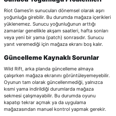
Riot Games’in sunucuları dönemsel olarak aşırı
yoğunluğa girebilir. Bu durumda mağaza içerikleri
yüklenemez. Sunucu yoğunluğunun arttığı
zamanlar genellikle akşam saatleri, hafta sonları
veya yeni bir yama (patch) sonrasıdır. Sunucu
yanıt veremediği için mağaza ekranı boş kalır.
Güncelleme Kaynaklı Sorunlar
Wild Rift, arka planda güncelleme almaya
çalışırken mağaza ekranını görüntüleyemeyebilir.
Oyunun tam olarak güncellenmediği, yalnızca
kısmi yama indirildiği durumlarda mağaza
sekmesi çalışmayabilir. Bu durumda oyunu
kapatıp tekrar açmak ya da uygulama
mağazasından manuel kontrol yapmak gerekir.