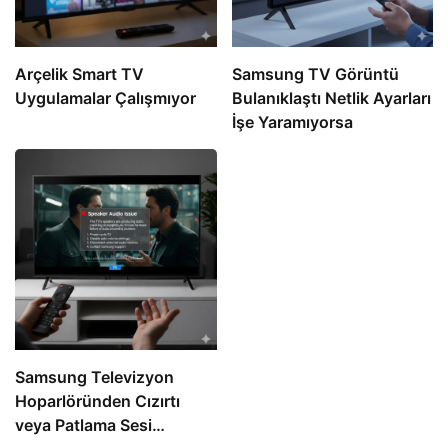
Arçelik Smart TV
Samsung TV Görüntü
Uygulamalar Çalışmıyor
Bulanıklaştı Netlik Ayarları
İşe Yaramıyorsa
Samsung Televizyon
Hoparlöründen Cızırtı
veya Patlama Sesi