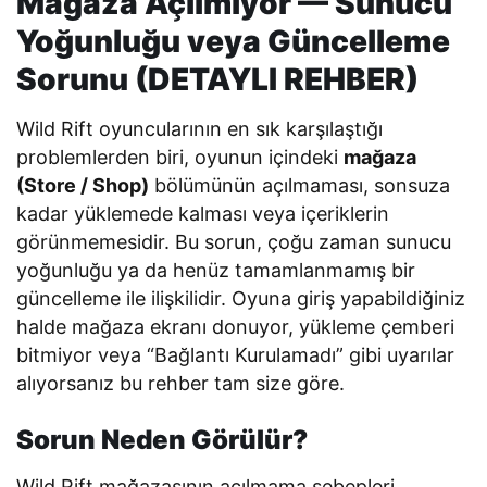
Mağaza Açılmıyor — Sunucu
Yoğunluğu veya Güncelleme
Sorunu (DETAYLI REHBER)
Wild Rift oyuncularının en sık karşılaştığı
problemlerden biri, oyunun içindeki
mağaza
(Store / Shop)
bölümünün açılmaması, sonsuza
kadar yüklemede kalması veya içeriklerin
görünmemesidir. Bu sorun, çoğu zaman sunucu
yoğunluğu ya da henüz tamamlanmamış bir
güncelleme ile ilişkilidir. Oyuna giriş yapabildiğiniz
halde mağaza ekranı donuyor, yükleme çemberi
bitmiyor veya “Bağlantı Kurulamadı” gibi uyarılar
alıyorsanız bu rehber tam size göre.
Sorun Neden Görülür?
Wild Rift mağazasının açılmama sebepleri