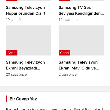
Samsung Televizyon
Samsung TV Ses
Hoparlöründen Cızırtı
Seviyesi Kendiliğinden
veya Patlama Sesi
Artıp Azalıyorsa
19 saat önce
19 saat önce
Geliyorsa
Genel
Genel
Samsung Televizyon
Samsung Televizyon
Ekranı Beyazladı
Ekranı Mavi Oldu ve
Görüntü Kaybolduysa
Düzelmiyorsa
20 saat önce
2 gün önce
Bir Cevap Yaz
E-posta adresiniz yayınlanmayacak.
Gerekli alanlar
*