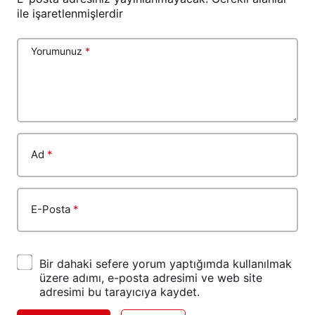
ile işaretlenmişlerdir
Yorumunuz
*
Ad
*
E-Posta
*
Bir dahaki sefere yorum yaptığımda kullanılmak
üzere adımı, e-posta adresimi ve web site
adresimi bu tarayıcıya kaydet.