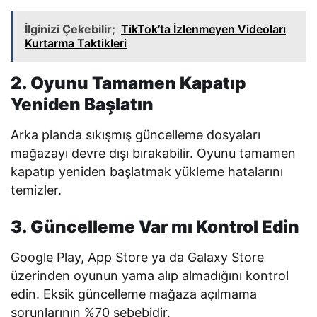
İlginizi Çekebilir;
TikTok’ta İzlenmeyen Videoları
Kurtarma Taktikleri
2. Oyunu Tamamen Kapatıp
Yeniden Başlatın
Arka planda sıkışmış güncelleme dosyaları
mağazayı devre dışı bırakabilir. Oyunu tamamen
kapatıp yeniden başlatmak yükleme hatalarını
temizler.
3. Güncelleme Var mı Kontrol Edin
Google Play, App Store ya da Galaxy Store
üzerinden oyunun yama alıp almadığını kontrol
edin. Eksik güncelleme mağaza açılmama
sorunlarının %70 sebebidir.