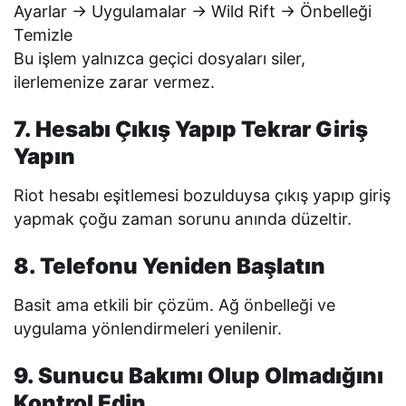
Ayarlar → Uygulamalar → Wild Rift → Önbelleği
Temizle
Bu işlem yalnızca geçici dosyaları siler,
ilerlemenize zarar vermez.
7. Hesabı Çıkış Yapıp Tekrar Giriş
Yapın
Riot hesabı eşitlemesi bozulduysa çıkış yapıp giriş
yapmak çoğu zaman sorunu anında düzeltir.
8. Telefonu Yeniden Başlatın
Basit ama etkili bir çözüm. Ağ önbelleği ve
uygulama yönlendirmeleri yenilenir.
9. Sunucu Bakımı Olup Olmadığını
Kontrol Edin