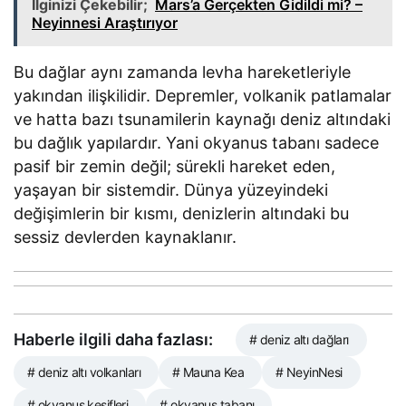
İlginizi Çekebilir;
Mars’a Gerçekten Gidildi mi? –
Neyinnesi Araştırıyor
Bu dağlar aynı zamanda levha hareketleriyle
yakından ilişkilidir. Depremler, volkanik patlamalar
ve hatta bazı tsunamilerin kaynağı deniz altındaki
bu dağlık yapılardır. Yani okyanus tabanı sadece
pasif bir zemin değil; sürekli hareket eden,
yaşayan bir sistemdir. Dünya yüzeyindeki
değişimlerin bir kısmı, denizlerin altındaki bu
sessiz devlerden kaynaklanır.
Haberle ilgili daha fazlası:
# deniz altı dağları
# deniz altı volkanları
# Mauna Kea
# NeyinNesi
# okyanus keşifleri
# okyanus tabanı