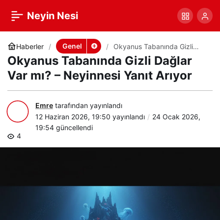
Okyanus Tabanında Gizli
+
-
0
Paylaş
Neyin Nesi
Dağlar Var mı? –
Genel
Haberler
Okyanus Tabanında Gizli
Dağlar Var mı? – Neyinnesi
Okyanus Tabanında Gizli Dağlar
Yanıt Arıyor
Neyinnesi Yanıt Arıyor
Var mı? – Neyinnesi Yanıt Arıyor
Emre
tarafından yayınlandı
12 Haziran 2026, 19:50
yayınlandı
24 Ocak 2026,
19:54
güncellendi
4