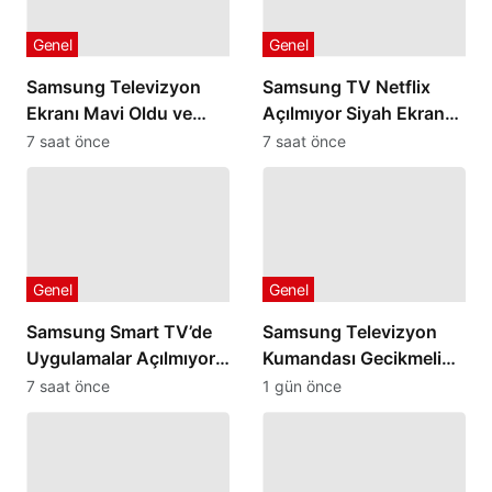
Genel
Genel
Samsung Televizyon
Samsung TV Netflix
Ekranı Mavi Oldu ve
Açılmıyor Siyah Ekranda
Düzelmiyorsa
Kalıyorsa
7 saat önce
7 saat önce
Genel
Genel
Samsung Smart TV’de
Samsung Televizyon
Uygulamalar Açılmıyor
Kumandası Gecikmeli
Hata Veriyorsa
veya Geç Algılıyorsa
7 saat önce
1 gün önce