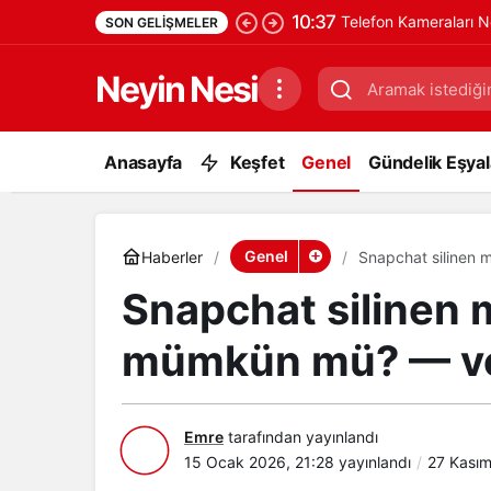
10:37
Telefon Kameraları N
SON GELIŞMELER
Neyin Nesi
Anasayfa
Keşfet
Genel
Gündelik Eşyala
Genel
Haberler
Snapchat silinen 
Snapchat silinen m
mümkün mü? — ver
Emre
tarafından yayınlandı
15 Ocak 2026, 21:28
yayınlandı
27 Kasım