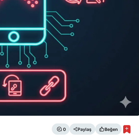
0
Paylaş
Beğen