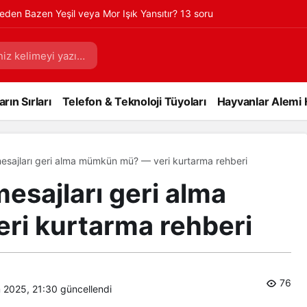
eden Bazen Yeşil veya Mor Işık Yansıtır? 13 soru
rın Sırları
Telefon & Teknoloji Tüyoları
Hayvanlar Alemi 
mesajları geri alma mümkün mü? — veri kurtarma rehberi
esajları geri alma
i kurtarma rehberi
76
 2025, 21:30
güncellendi