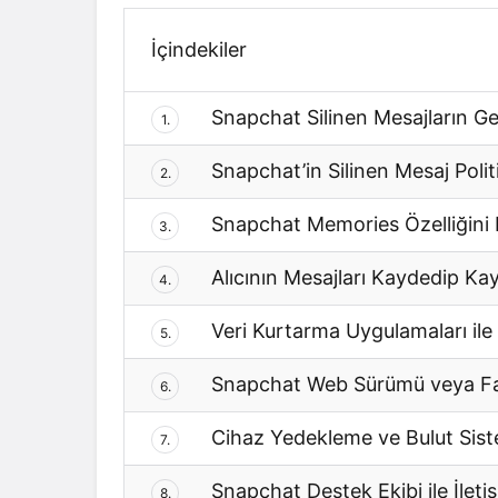
İçindekiler
Snapchat Silinen Mesajların Ger
1.
Snapchat’in Silinen Mesaj Poli
2.
Snapchat Memories Özelliğini 
3.
Alıcının Mesajları Kaydedip Ka
4.
Veri Kurtarma Uygulamaları ile 
5.
Snapchat Web Sürümü veya Far
6.
Cihaz Yedekleme ve Bulut Sist
7.
Snapchat Destek Ekibi ile İlet
8.