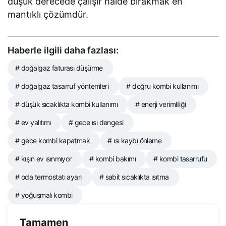
düşük derecede çalışır halde bırakmak en
mantıklı çözümdür.
Haberle ilgili daha fazlası:
# doğalgaz faturası düşürme
# doğalgaz tasarruf yöntemleri
# doğru kombi kullanımı
# düşük sıcaklıkta kombi kullanımı
# enerji verimliliği
# ev yalıtımı
# gece ısı dengesi
# gece kombi kapatmak
# ısı kaybı önleme
# kışın ev ısınmıyor
# kombi bakımı
# kombi tasarrufu
# oda termostatı ayarı
# sabit sıcaklıkta ısıtma
# yoğuşmalı kombi
Tamamen