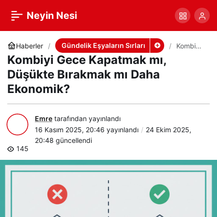
Kombiyi Gece Kapatmak
+
-
0
Paylaş
Neyin Nesi
mı, Düşükte Bırakmak mı
Gündelik Eşyaların Sırları
Haberler
Kombiyi
Gece
Kombiyi Gece Kapatmak mı,
Kapatma
Daha Ekonomik?
k mı,
Düşükte Bırakmak mı Daha
Düşükte
Ekonomik?
Bırakma
k mı
Daha
Ekonomi
Emre
tarafından yayınlandı
k?
16 Kasım 2025, 20:46
yayınlandı
24 Ekim 2025,
20:48
güncellendi
145