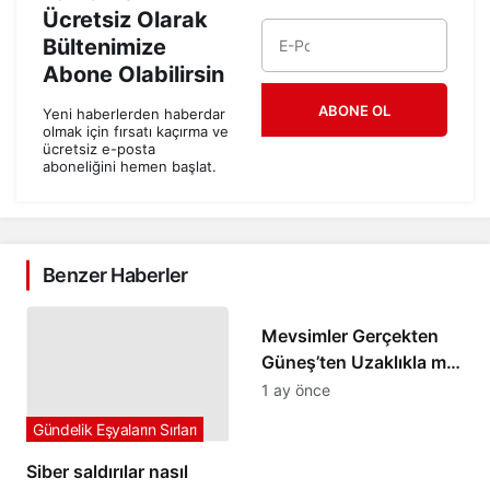
Ücretsiz Olarak
Bültenimize
Abone Olabilirsin
ABONE OL
Yeni haberlerden haberdar
olmak için fırsatı kaçırma ve
ücretsiz e-posta
aboneliğini hemen başlat.
Benzer Haberler
Gündelik Eşyaların Sırları
Mevsimler Gerçekten
Güneş’ten Uzaklıkla mı
İlgili? – Neyinnesi
1 ay önce
Sorguluyor
Gündelik Eşyaların Sırları
Siber saldırılar nasıl