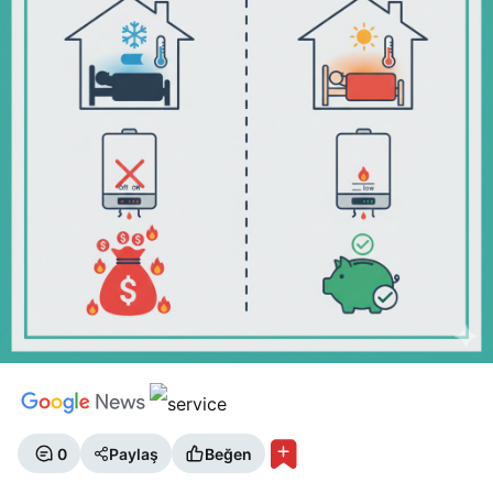
0
Paylaş
Beğen