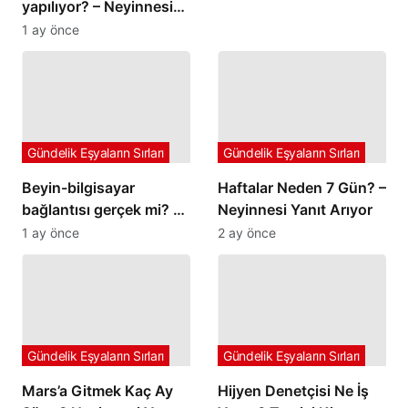
yapılıyor? – Neyinnesi
yanıt arıyor
1 ay önce
Gündelik Eşyaların Sırları
Gündelik Eşyaların Sırları
Beyin-bilgisayar
Haftalar Neden 7 Gün? –
bağlantısı gerçek mi? –
Neyinnesi Yanıt Arıyor
Neyinnesi sorguluyor
1 ay önce
2 ay önce
Gündelik Eşyaların Sırları
Gündelik Eşyaların Sırları
Mars’a Gitmek Kaç Ay
Hijyen Denetçisi Ne İş