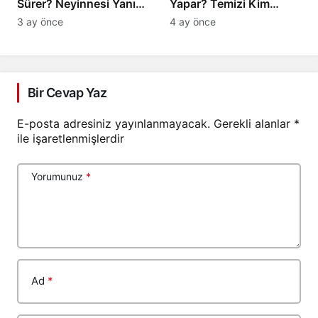
Sürer? Neyinnesi Yanıt
Yapar? Temizi Kim
Arıyor
Belirler?
3 ay önce
4 ay önce
Bir Cevap Yaz
E-posta adresiniz yayınlanmayacak.
Gerekli alanlar
*
ile işaretlenmişlerdir
Yorumunuz
*
Ad
*