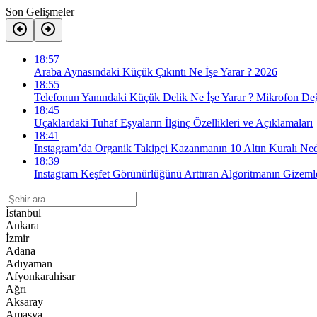
Son Gelişmeler
18:57
Araba Aynasındaki Küçük Çıkıntı Ne İşe Yarar ? 2026
18:55
Telefonun Yanındaki Küçük Delik Ne İşe Yarar ? Mikrofon Değ
18:45
Uçaklardaki Tuhaf Eşyaların İlginç Özellikleri ve Açıklamaları
18:41
Instagram’da Organik Takipçi Kazanmanın 10 Altın Kuralı Ned
18:39
Instagram Keşfet Görünürlüğünü Arttıran Algoritmanın Gizemle
İstanbul
Ankara
İzmir
Adana
Adıyaman
Afyonkarahisar
Ağrı
Aksaray
Amasya