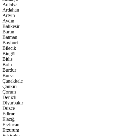
Antalya
Ardahan
Artvin
Aydın
Balıkesir
Bartın
Batman
Bayburt
Bilecik
Bingöl
Bitlis
Bolu
Burdur
Bursa
Çanakkale
Çankırı
Çorum
Denizli
Diyarbakır
Düzce
Edirne
Elazığ
Erzincan
Erzurum
Eskişehir