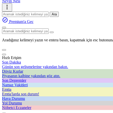
Neyin Nesi
Ara
Premium'a Geç
Aradığınız kelimeyi yazın ve entera basın, kapatmak için esc butonuna
Hızlı Erişim
Son Dakika
Günün son gelişmelerine yakından bakın.
Döviz Kurlar
Piyasanın kalbine yakından göz atın.
Son Depremler
Namaz Vakitleri
Emtia
Emtia'larda son durum!
Hava Durumu
Yol Durumu
Nöbetçi Eczaneler