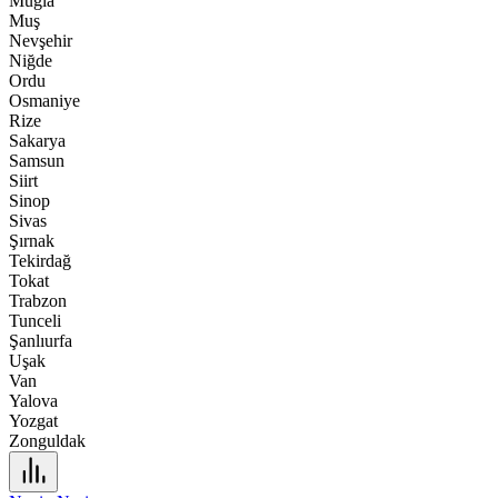
Muğla
Muş
Nevşehir
Niğde
Ordu
Osmaniye
Rize
Sakarya
Samsun
Siirt
Sinop
Sivas
Şırnak
Tekirdağ
Tokat
Trabzon
Tunceli
Şanlıurfa
Uşak
Van
Yalova
Yozgat
Zonguldak