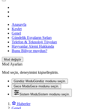
Anasayfa
Keşfet
Genel
Gündelik Eşyaların Sırları
Telefon & Teknoloji Tüyoları
Hayvanlar Alemi Hakkında
Bunu Biliyor muydun?
Mod değiştir
Mod Ayarları
Mod seçin, deneyimini kişiselleştirin.
Gündüz Modu
Gündüz modunu seçin.
Gece Modu
Gece modunu seçin.
Sistem Modu
Sistem modunu seçin.
Haberler
Genel