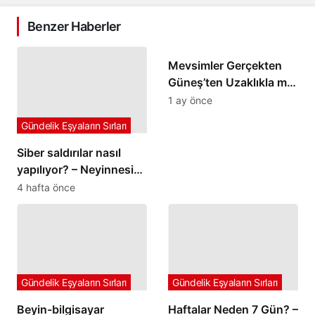
Benzer Haberler
Gündelik Eşyaların Sırları
Mevsimler Gerçekten
Güneş’ten Uzaklıkla mı
İlgili? – Neyinnesi
1 ay önce
Sorguluyor
Gündelik Eşyaların Sırları
Siber saldırılar nasıl
yapılıyor? – Neyinnesi
yanıt arıyor
4 hafta önce
Gündelik Eşyaların Sırları
Gündelik Eşyaların Sırları
Beyin-bilgisayar
Haftalar Neden 7 Gün? –