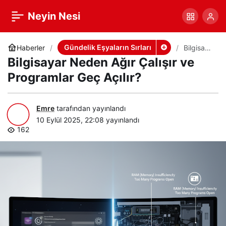
Bilgisayar Neden Ağır
+
-
0
Paylaş
Neyin Nesi
Çalışır ve Programlar
Gündelik Eşyaların Sırları
Haberler
Bilgisaya
r Neden
Bilgisayar Neden Ağır Çalışır ve
Ağır
Geç Açılır?
Çalışır ve
Programlar Geç Açılır?
Programl
ar Geç
Açılır?
Emre
tarafından yayınlandı
10 Eylül 2025, 22:08
yayınlandı
162