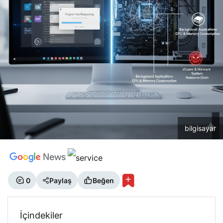
bilgisayar
0
Paylaş
Beğen
İçindekiler