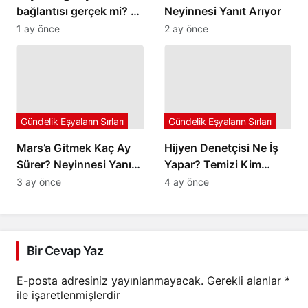
bağlantısı gerçek mi? –
Neyinnesi Yanıt Arıyor
Neyinnesi sorguluyor
1 ay önce
2 ay önce
Gündelik Eşyaların Sırları
Gündelik Eşyaların Sırları
Mars’a Gitmek Kaç Ay
Hijyen Denetçisi Ne İş
Sürer? Neyinnesi Yanıt
Yapar? Temizi Kim
Arıyor
Belirler?
3 ay önce
4 ay önce
Bir Cevap Yaz
E-posta adresiniz yayınlanmayacak.
Gerekli alanlar
*
ile işaretlenmişlerdir