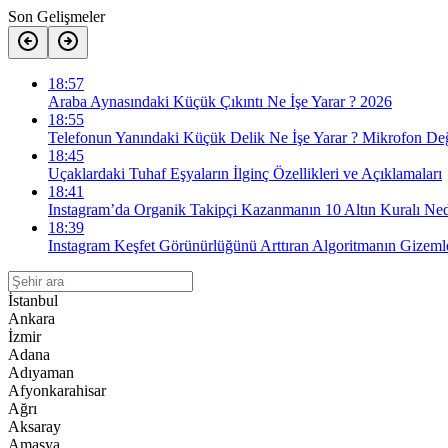
Son Gelişmeler
18:57
Araba Aynasındaki Küçük Çıkıntı Ne İşe Yarar ? 2026
18:55
Telefonun Yanındaki Küçük Delik Ne İşe Yarar ? Mikrofon Değ
18:45
Uçaklardaki Tuhaf Eşyaların İlginç Özellikleri ve Açıklamaları
18:41
Instagram’da Organik Takipçi Kazanmanın 10 Altın Kuralı Ned
18:39
Instagram Keşfet Görünürlüğünü Arttıran Algoritmanın Gizemle
İstanbul
Ankara
İzmir
Adana
Adıyaman
Afyonkarahisar
Ağrı
Aksaray
Amasya