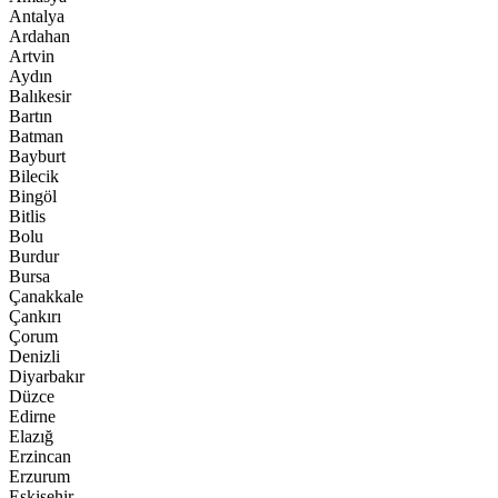
Antalya
Ardahan
Artvin
Aydın
Balıkesir
Bartın
Batman
Bayburt
Bilecik
Bingöl
Bitlis
Bolu
Burdur
Bursa
Çanakkale
Çankırı
Çorum
Denizli
Diyarbakır
Düzce
Edirne
Elazığ
Erzincan
Erzurum
Eskişehir