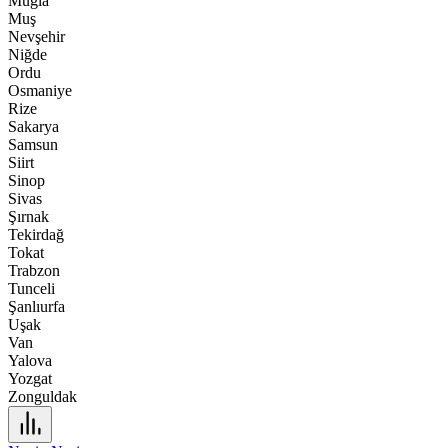
Muğla
Muş
Nevşehir
Niğde
Ordu
Osmaniye
Rize
Sakarya
Samsun
Siirt
Sinop
Sivas
Şırnak
Tekirdağ
Tokat
Trabzon
Tunceli
Şanlıurfa
Uşak
Van
Yalova
Yozgat
Zonguldak