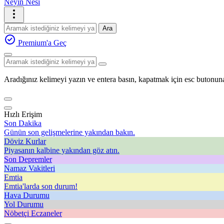
Neyin Nesi
Ara
Premium'a Geç
Aradığınız kelimeyi yazın ve entera basın, kapatmak için esc butonuna
Hızlı Erişim
Son Dakika
Günün son gelişmelerine yakından bakın.
Döviz Kurlar
Piyasanın kalbine yakından göz atın.
Son Depremler
Namaz Vakitleri
Emtia
Emtia'larda son durum!
Hava Durumu
Yol Durumu
Nöbetçi Eczaneler