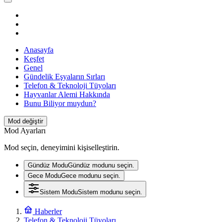
Anasayfa
Keşfet
Genel
Gündelik Eşyaların Sırları
Telefon & Teknoloji Tüyoları
Hayvanlar Alemi Hakkında
Bunu Biliyor muydun?
Mod değiştir
Mod Ayarları
Mod seçin, deneyimini kişiselleştirin.
Gündüz Modu
Gündüz modunu seçin.
Gece Modu
Gece modunu seçin.
Sistem Modu
Sistem modunu seçin.
Haberler
Telefon & Teknoloji Tüyoları