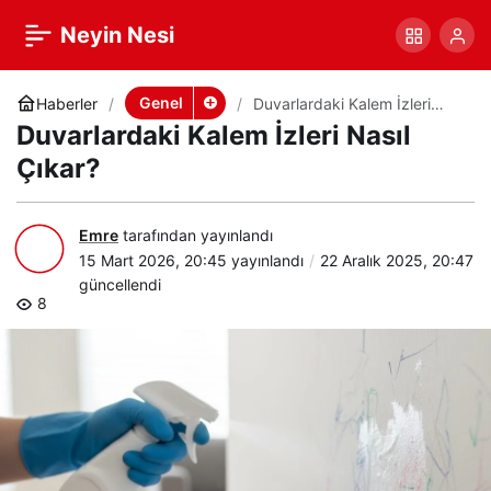
Duvarlardaki Kalem İzleri
+
-
0
Paylaş
Neyin Nesi
Nasıl Çıkar?
Genel
Haberler
Duvarlardaki Kalem İzleri
Nasıl Çıkar?
Duvarlardaki Kalem İzleri Nasıl
Çıkar?
Emre
tarafından yayınlandı
15 Mart 2026, 20:45
yayınlandı
22 Aralık 2025, 20:47
güncellendi
8