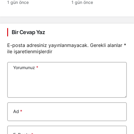
Ayarları İşe Yaramıyorsa
veya Patlama Sesi
1 gün önce
1 gün önce
Geliyorsa
Bir Cevap Yaz
E-posta adresiniz yayınlanmayacak.
Gerekli alanlar
*
ile işaretlenmişlerdir
Yorumunuz
*
Ad
*