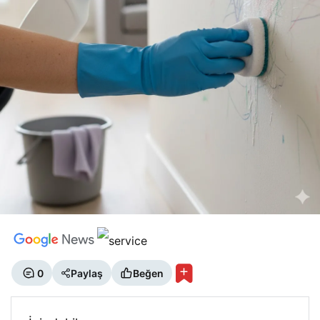
0
Paylaş
Beğen