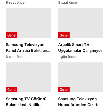
Kapanmıyorsa
Gönderilmelidir
8 saat önce
8 saat önce
Genel
Genel
Samsung Televizyon
Arçelik Smart TV
Panel Arızası Belirtileri
Uygulamalar Çalışmıyor
Nelerdir
8 saat önce
1 gün önce
Genel
Genel
Samsung TV Görüntü
Samsung Televizyon
Bulanıklaştı Netlik
Hoparlöründen Cızırtı