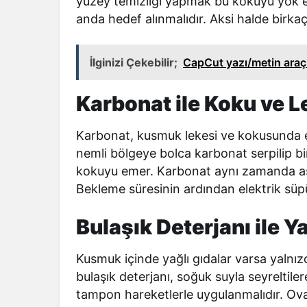
yüzey temizliği yapmak bu kokuyu yok 
anda hedef alınmalıdır. Aksi halde birk
İlginizi Çekebilir;
CapCut yazı/metin araçl
Karbonat ile Koku ve L
Karbonat, kusmuk lekesi ve kokusunda en 
nemli bölgeye bolca karbonat serpilip b
kokuyu emer. Karbonat aynı zamanda asid
Bekleme süresinin ardından elektrik sü
Bulaşık Deterjanı ile 
Kusmuk içinde yağlı gıdalar varsa yalnı
bulaşık deterjanı, soğuk suyla seyreltiler
tampon hareketlerle uygulanmalıdır. Oval