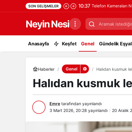
10:37
Telefon Kameraları N
SON GELIŞMELER
Neyin Nesi
Anasayfa
Keşfet
Genel
Gündelik Eşyala
Genel
Haberler
Halıdan kusmuk lek
Halıdan kusmuk lek
Emre
tarafından yayınlandı
3 Mart 2026, 20:28
yayınlandı
20 Aralık 