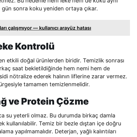
etmez. Bu nedenle hem leke hem de koku aynı
aç gün sonra koku yeniden ortaya çıkar.
arı çalışmıyor — kullanıcı arayüz hatası
eke Kontrolü
etkili doğal ürünlerden biridir. Temizlik sonrası
irkaç saat bekletildiğinde hem nemi hem de
i nötralize ederek halının liflerine zarar vermez.
pürgesiyle tamamen temizlenmelidir.
Yağ ve Protein Çözme
zca su yeterli olmaz. Bu durumda birkaç damla
ek kullanılabilir. Temiz bir bezle dıştan içe doğru
ama yapılmamalıdır. Deterjan, yağlı kalıntıları