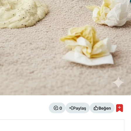
0
Paylaş
Beğen