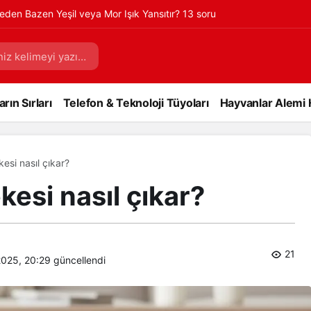
eden Bazen Yeşil veya Mor Işık Yansıtır? 13 soru
rın Sırları
Telefon & Teknoloji Tüyoları
Hayvanlar Alemi 
esi nasıl çıkar?
esi nasıl çıkar?
21
2025, 20:29
güncellendi