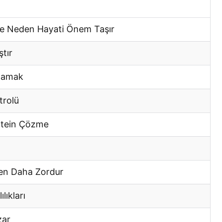
e Neden Hayati Önem Taşır
tır
lamak
trolü
rotein Çözme
en Daha Zordur
lıkları
zar