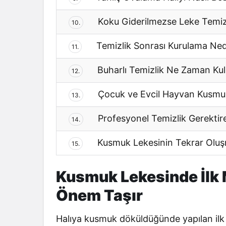
Koku Giderilmezse Leke Temizli
10.
Temizlik Sonrası Kurulama Ne
11.
Buharlı Temizlik Ne Zaman Kull
12.
Çocuk ve Evcil Hayvan Kusmuk
13.
Profesyonel Temizlik Gerektir
14.
Kusmuk Lekesinin Tekrar Oluş
15.
Kusmuk Lekesinde İlk
Önem Taşır
Halıya kusmuk döküldüğünde yapılan ilk 