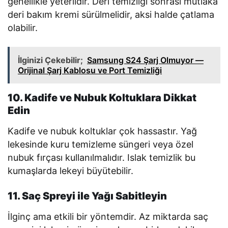
genellikle yeterlidir. Deri temizliği sonrası mutlaka
deri bakım kremi sürülmelidir, aksi halde çatlama
olabilir.
İlginizi Çekebilir;
Samsung S24 Şarj Olmuyor —
Orijinal Şarj Kablosu ve Port Temizliği
10. Kadife ve Nubuk Koltuklara Dikkat
Edin
Kadife ve nubuk koltuklar çok hassastır. Yağ
lekesinde kuru temizleme süngeri veya özel
nubuk fırçası kullanılmalıdır. Islak temizlik bu
kumaşlarda lekeyi büyütebilir.
11. Saç Spreyi ile Yağı Sabitleyin
İlginç ama etkili bir yöntemdir. Az miktarda saç