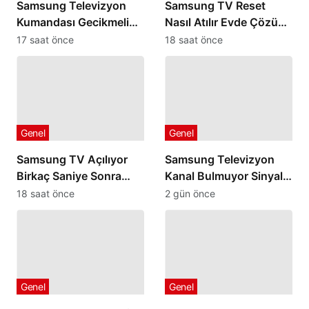
Samsung Televizyon
Samsung TV Reset
Kumandası Gecikmeli
Nasıl Atılır Evde Çözüm
veya Geç Algılıyorsa
Yolları
17 saat önce
18 saat önce
Genel
Genel
Samsung TV Açılıyor
Samsung Televizyon
Birkaç Saniye Sonra
Kanal Bulmuyor Sinyal
Kapanıyorsa
Yok Uyarısı Veriyorsa
18 saat önce
2 gün önce
Genel
Genel