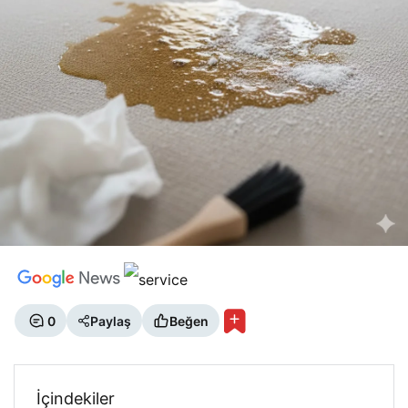
0
Paylaş
Beğen
İçindekiler