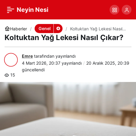
Koltuktan Yağ Lekesi
+
-
0
Paylaş
Neyin Nesi
Nasıl Çıkar?
Genel
Haberler
Koltuktan Yağ Lekesi Nasıl
Çıkar?
Koltuktan Yağ Lekesi Nasıl Çıkar?
Emre
tarafından yayınlandı
4 Mart 2026, 20:37
yayınlandı
20 Aralık 2025, 20:39
güncellendi
15