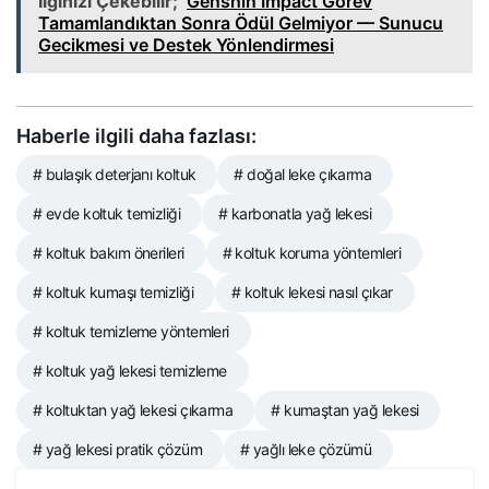
İlginizi Çekebilir;
Genshin Impact Görev
Tamamlandıktan Sonra Ödül Gelmiyor — Sunucu
Gecikmesi ve Destek Yönlendirmesi
Haberle ilgili daha fazlası:
# bulaşık deterjanı koltuk
# doğal leke çıkarma
# evde koltuk temizliği
# karbonatla yağ lekesi
# koltuk bakım önerileri
# koltuk koruma yöntemleri
# koltuk kumaşı temizliği
# koltuk lekesi nasıl çıkar
# koltuk temizleme yöntemleri
# koltuk yağ lekesi temizleme
# koltuktan yağ lekesi çıkarma
# kumaştan yağ lekesi
# yağ lekesi pratik çözüm
# yağlı leke çözümü