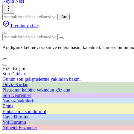
Neyin Nesi
Ara
Premium'a Geç
Aradığınız kelimeyi yazın ve entera basın, kapatmak için esc butonuna
Hızlı Erişim
Son Dakika
Günün son gelişmelerine yakından bakın.
Döviz Kurlar
Piyasanın kalbine yakından göz atın.
Son Depremler
Namaz Vakitleri
Emtia
Emtia'larda son durum!
Hava Durumu
Yol Durumu
Nöbetçi Eczaneler