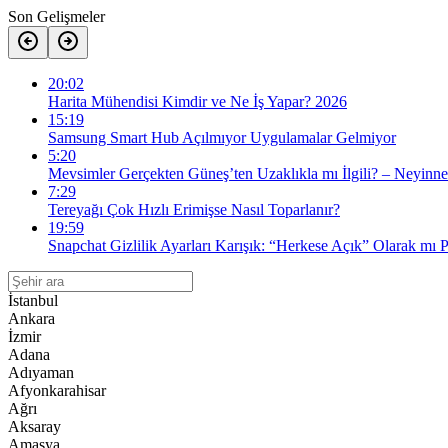
Son Gelişmeler
20:02
Harita Mühendisi Kimdir ve Ne İş Yapar? 2026
15:19
Samsung Smart Hub Açılmıyor Uygulamalar Gelmiyor
5:20
Mevsimler Gerçekten Güneş’ten Uzaklıkla mı İlgili? – Neyinne
7:29
Tereyağı Çok Hızlı Erimişse Nasıl Toparlanır?
19:59
Snapchat Gizlilik Ayarları Karışık: “Herkese Açık” Olarak mı 
İstanbul
Ankara
İzmir
Adana
Adıyaman
Afyonkarahisar
Ağrı
Aksaray
Amasya