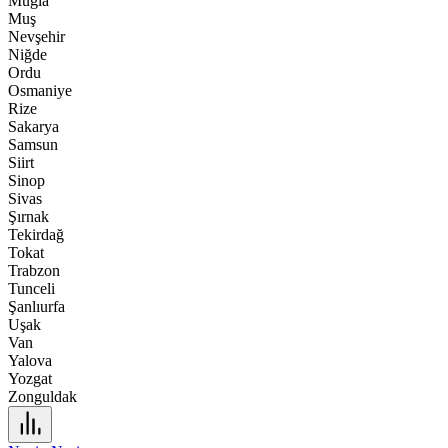
Muğla
Muş
Nevşehir
Niğde
Ordu
Osmaniye
Rize
Sakarya
Samsun
Siirt
Sinop
Sivas
Şırnak
Tekirdağ
Tokat
Trabzon
Tunceli
Şanlıurfa
Uşak
Van
Yalova
Yozgat
Zonguldak