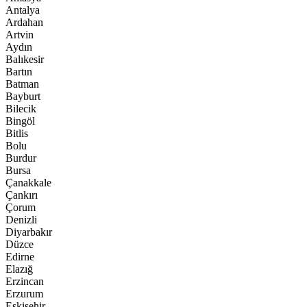
Antalya
Ardahan
Artvin
Aydın
Balıkesir
Bartın
Batman
Bayburt
Bilecik
Bingöl
Bitlis
Bolu
Burdur
Bursa
Çanakkale
Çankırı
Çorum
Denizli
Diyarbakır
Düzce
Edirne
Elazığ
Erzincan
Erzurum
Eskişehir