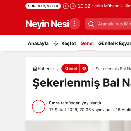
20:02
Harita Mühendisi Ki
SON GELIŞMELER
Neyin Nesi
Anasayfa
Keşfet
Genel
Gündelik Eşyala
Genel
Haberler
Şekerlenmiş Bal Na
Şekerlenmiş Bal N
Emre
tarafından yayınlandı
17 Şubat 2026, 20:36
yayınlandı
16 Aral