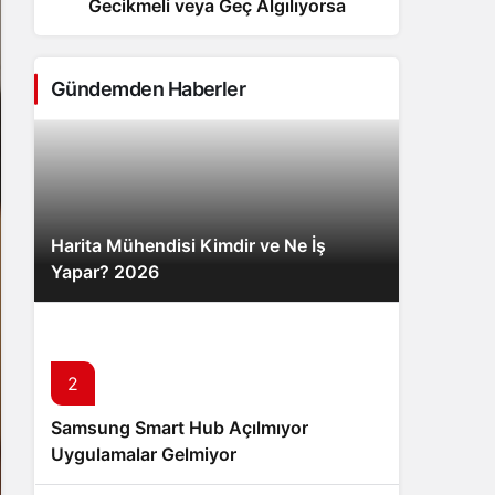
Gecikmeli veya Geç Algılıyorsa
Sistem Modu
Sistem modunu seçin.
Gündemden Haberler
Harita Mühendisi Kimdir ve Ne İş
Yapar? 2026
2
3
Samsung Smart Hub Açılmıyor
Mevsimler Gerçekten Güneş’ten
Uygulamalar Gelmiyor
Uzaklıkla mı İlgili? – Neyinnesi
Sorguluyor