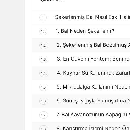
Şekerlenmiş Bal Nasıl Eski Hal
1.
1. Bal Neden Şekerlenir?
1.1.
2. Şekerlenmiş Bal Bozulmuş
1.2.
3. En Güvenli Yöntem: Benmar
1.3.
4. Kaynar Su Kullanmak Zararl
1.4.
5. Mikrodalga Kullanımı Nede
1.5.
6. Güneş Işığıyla Yumuşatma 
1.6.
7. Bal Kavanozunun Kapağını 
1.7.
8. Karıştırma İşlemi Neden Ön
1.8.