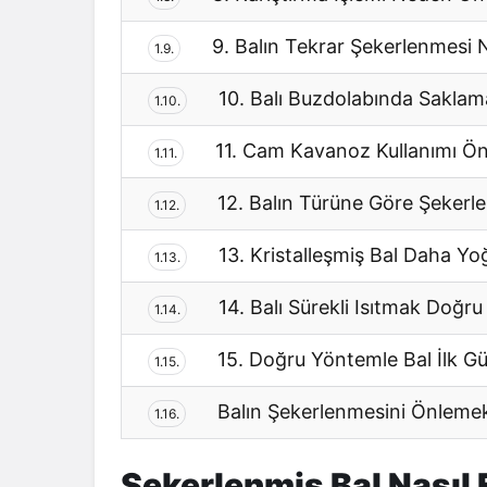
9. Balın Tekrar Şekerlenmesi 
1.9.
10. Balı Buzdolabında Saklam
1.10.
11. Cam Kavanoz Kullanımı Ön
1.11.
12. Balın Türüne Göre Şekerle
1.12.
13. Kristalleşmiş Bal Daha Yoğ
1.13.
14. Balı Sürekli Isıtmak Doğru
1.14.
15. Doğru Yöntemle Bal İlk Gü
1.15.
Balın Şekerlenmesini Önlemek
1.16.
Şekerlenmiş Bal Nasıl 