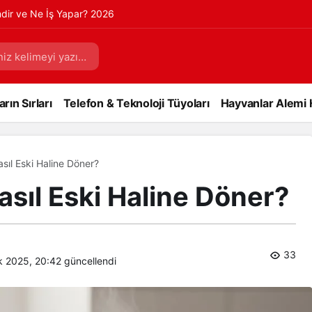
mdir ve Ne İş Yapar? 2026
rın Sırları
Telefon & Teknoloji Tüyoları
Hayvanlar Alemi 
sıl Eski Haline Döner?
asıl Eski Haline Döner?
33
ık 2025, 20:42
güncellendi