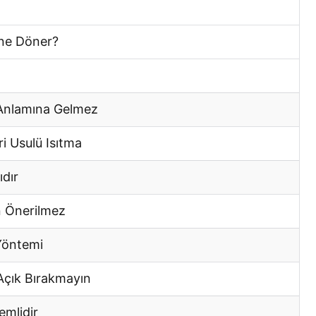
ine Döner?
 Anlamına Gelmez
i Usulü Isıtma
ıdır
n Önerilmez
Yöntemi
Açık Bırakmayın
emlidir