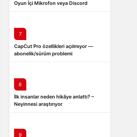
Oyun İçi Mikrofon veya Discord
Bağlantı Sorunu
7
CapCut Pro özellikleri açılmıyor —
abonelik/sürüm problemi
8
İlk insanlar neden hikâye anlattı? –
Neyinnesi araştırıyor
9