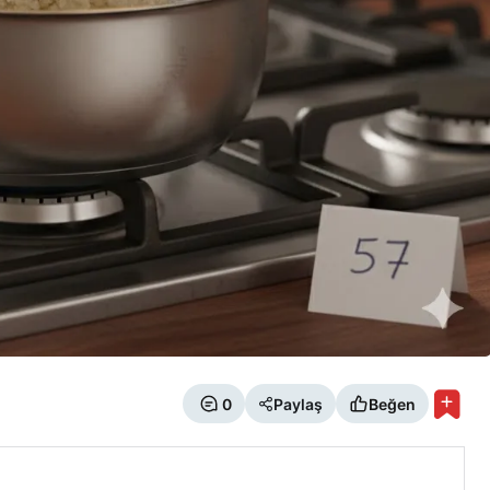
0
Paylaş
Beğen