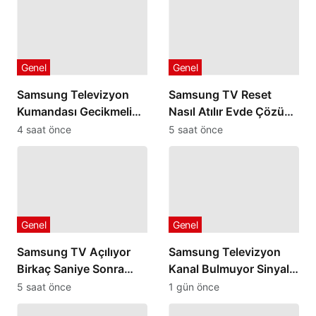
Genel
Genel
Samsung Televizyon
Samsung TV Reset
Kumandası Gecikmeli
Nasıl Atılır Evde Çözüm
veya Geç Algılıyorsa
Yolları
4 saat önce
5 saat önce
Genel
Genel
Samsung TV Açılıyor
Samsung Televizyon
Birkaç Saniye Sonra
Kanal Bulmuyor Sinyal
Kapanıyorsa
Yok Uyarısı Veriyorsa
5 saat önce
1 gün önce