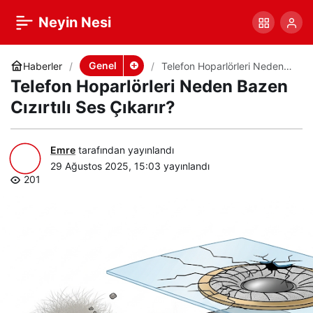
Telefon Hoparlörleri
+
-
0
Paylaş
Neyin Nesi
Neden Bazen Cızırtılı Ses
Genel
Haberler
Telefon Hoparlörleri Neden
Bazen Cızırtılı Ses Çıkarır?
Telefon Hoparlörleri Neden Bazen
Çıkarır?
Cızırtılı Ses Çıkarır?
Emre
tarafından yayınlandı
29 Ağustos 2025, 15:03
yayınlandı
201