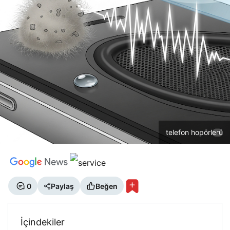
telefon hopörlerü
0
Paylaş
Beğen
İçindekiler