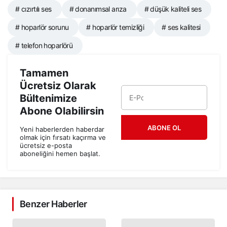
# cızırtılı ses
# donanımsal arıza
# düşük kaliteli ses
# hoparlör sorunu
# hoparlör temizliği
# ses kalitesi
# telefon hoparlörü
Tamamen
Ücretsiz Olarak
Bültenimize
Abone Olabilirsin
ABONE OL
Yeni haberlerden haberdar
olmak için fırsatı kaçırma ve
ücretsiz e-posta
aboneliğini hemen başlat.
Benzer Haberler