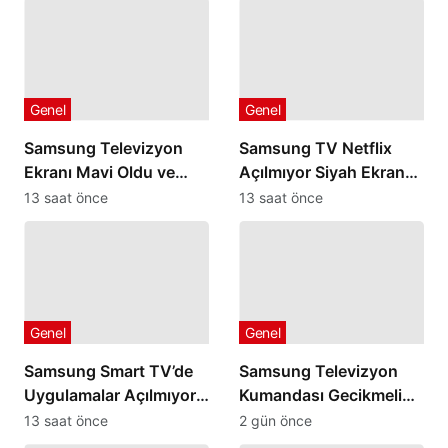
Genel
Genel
Samsung Televizyon
Samsung TV Netflix
Ekranı Mavi Oldu ve
Açılmıyor Siyah Ekranda
Düzelmiyorsa
Kalıyorsa
13 saat önce
13 saat önce
Genel
Genel
Samsung Smart TV’de
Samsung Televizyon
Uygulamalar Açılmıyor
Kumandası Gecikmeli
Hata Veriyorsa
veya Geç Algılıyorsa
13 saat önce
2 gün önce