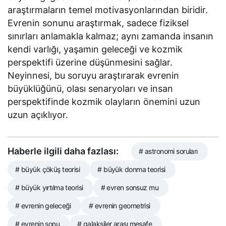
araştırmaların temel motivasyonlarından biridir.
Evrenin sonunu araştırmak, sadece fiziksel
sınırları anlamakla kalmaz; aynı zamanda insanın
kendi varlığı, yaşamın geleceği ve kozmik
perspektifi üzerine düşünmesini sağlar.
Neyinnesi, bu soruyu araştırarak evrenin
büyüklüğünü, olası senaryoları ve insan
perspektifinde kozmik olayların önemini uzun
uzun açıklıyor.
Haberle ilgili daha fazlası:
# astronomi soruları
# büyük çöküş teorisi
# büyük donma teorisi
# büyük yırtılma teorisi
# evren sonsuz mu
# evrenin geleceği
# evrenin geometrisi
# evrenin sonu
# galaksiler arası mesafe