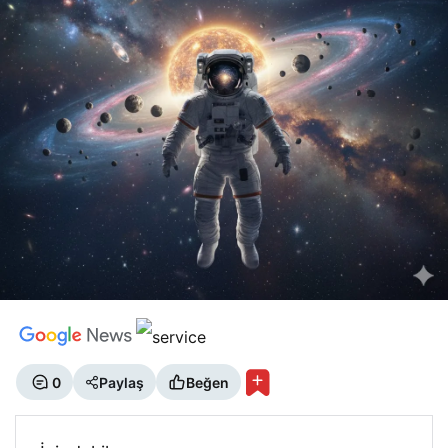
0
Paylaş
Beğen