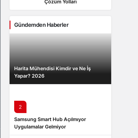
Çözüm Yolları
Sistem Modu
Sistem modunu seçin.
Gündemden Haberler
Harita Mühendisi Kimdir ve Ne İş
Yapar? 2026
2
3
Samsung Smart Hub Açılmıyor
Mevsimler Gerçekten Güneş’ten
Uygulamalar Gelmiyor
Uzaklıkla mı İlgili? – Neyinnesi
Sorguluyor