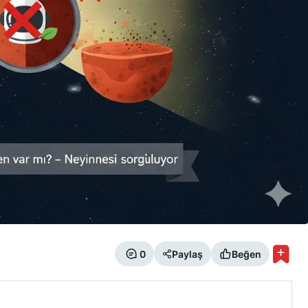
0
Paylaş
Beğen