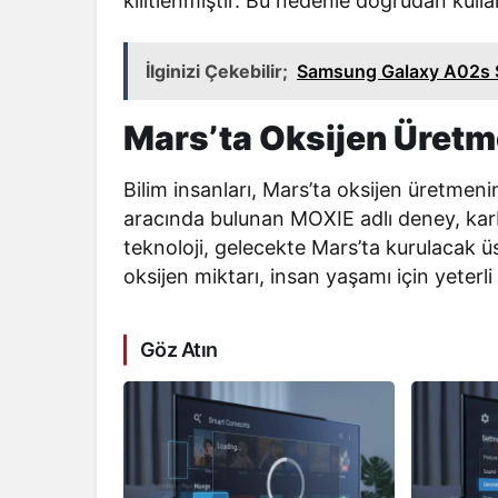
kilitlenmiştir. Bu nedenle doğrudan kull
İlginizi Çekebilir;
Samsung Galaxy A02s Şa
Mars’ta Oksijen Üre
Bilim insanları, Mars’ta oksijen üretmen
aracında bulunan MOXIE adlı deney, karb
teknoloji, gelecekte Mars’ta kurulacak ü
oksijen miktarı, insan yaşamı için yeterli
Göz Atın