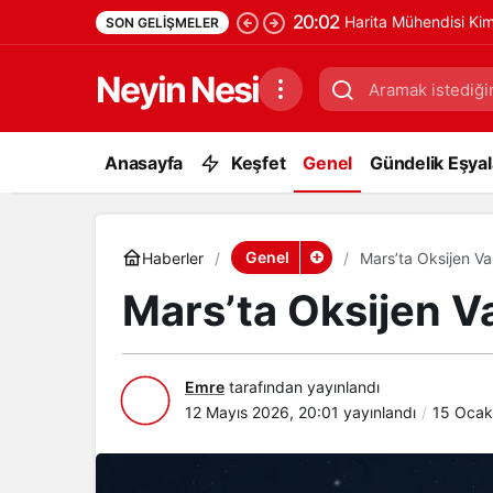
20:02
Harita Mühendisi Ki
SON GELIŞMELER
Neyin Nesi
Anasayfa
Keşfet
Genel
Gündelik Eşyala
Genel
Haberler
Mars’ta Oksijen Va
Mars’ta Oksijen V
Emre
tarafından yayınlandı
12 Mayıs 2026, 20:01
yayınlandı
15 Ocak