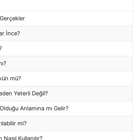
 Gerçekler
r İnce?
?
mı?
kün mü?
eden Yeterli Değil?
Olduğu Anlamına mı Gelir?
labilir mi?
 Nasıl Kullanılır?