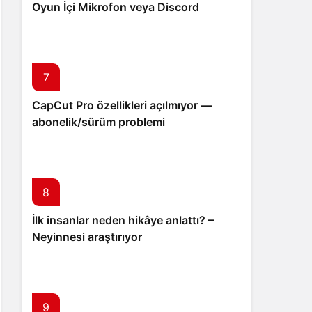
Oyun İçi Mikrofon veya Discord
Bağlantı Sorunu
7
CapCut Pro özellikleri açılmıyor —
abonelik/sürüm problemi
8
İlk insanlar neden hikâye anlattı? –
Neyinnesi araştırıyor
9