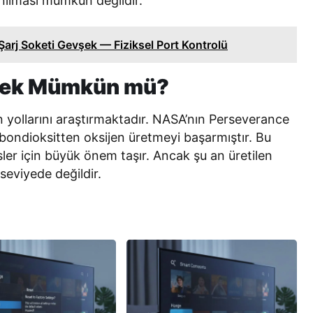
anılması mümkün değildir.
rj Soketi Gevşek — Fiziksel Port Kontrolü
tmek Mümkün mü?
in yollarını araştırmaktadır. NASA’nın Perseverance
ondioksitten oksijen üretmeyi başarmıştır. Bu
sler için büyük önem taşır. Ancak şu an üretilen
 seviyede değildir.