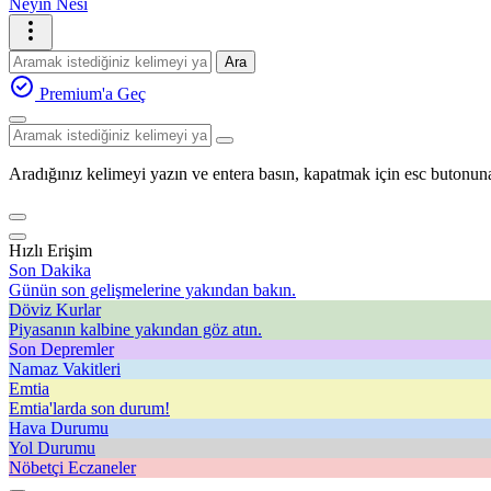
Neyin Nesi
Ara
Premium'a Geç
Aradığınız kelimeyi yazın ve entera basın, kapatmak için esc butonuna
Hızlı Erişim
Son Dakika
Günün son gelişmelerine yakından bakın.
Döviz Kurlar
Piyasanın kalbine yakından göz atın.
Son Depremler
Namaz Vakitleri
Emtia
Emtia'larda son durum!
Hava Durumu
Yol Durumu
Nöbetçi Eczaneler