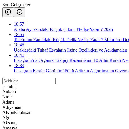
Son Gelişmeler
18:57
Araba Aynasındaki Küçük Çıkıntı Ne İşe Yarar ? 2026
18:55
Telefonun Yanındaki Küçük Delik Ne İşe Yarar ? Mikrofon Değ
18:45
Uçaklardaki Tuhaf Eşyaların İlginç Özellikleri ve Açıklamaları
18:41
Instagram’da Organik Takipçi Kazanmanın 10 Altın Kuralı Ned
18:39
Instagram Keşfet Görünürlüğünü Arttıran Algoritmanın Gizemle
İstanbul
Ankara
İzmir
Adana
Adıyaman
Afyonkarahisar
Ağrı
Aksaray
Amasya