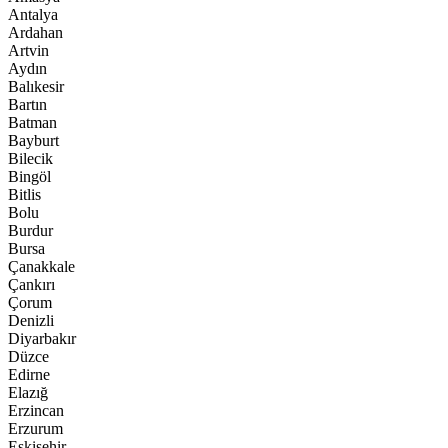
Antalya
Ardahan
Artvin
Aydın
Balıkesir
Bartın
Batman
Bayburt
Bilecik
Bingöl
Bitlis
Bolu
Burdur
Bursa
Çanakkale
Çankırı
Çorum
Denizli
Diyarbakır
Düzce
Edirne
Elazığ
Erzincan
Erzurum
Eskişehir