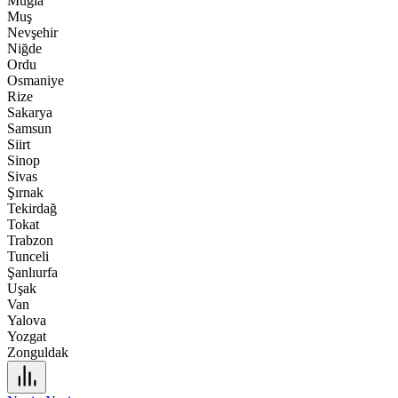
Muğla
Muş
Nevşehir
Niğde
Ordu
Osmaniye
Rize
Sakarya
Samsun
Siirt
Sinop
Sivas
Şırnak
Tekirdağ
Tokat
Trabzon
Tunceli
Şanlıurfa
Uşak
Van
Yalova
Yozgat
Zonguldak